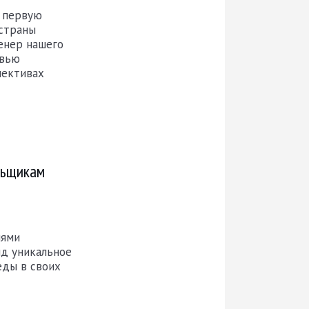
т первую
 страны
ренер нашего
рвью
пективах
льщикам
иями
д уникальное
еды в своих