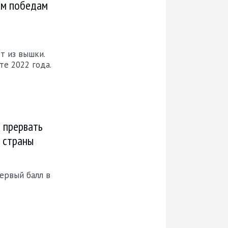
им победам
т из вышки.
те 2022 года.
 прервать
 страны
ервый балл в