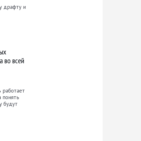
му драфту и
ных
а во всей
ь работает
а понять
у будут