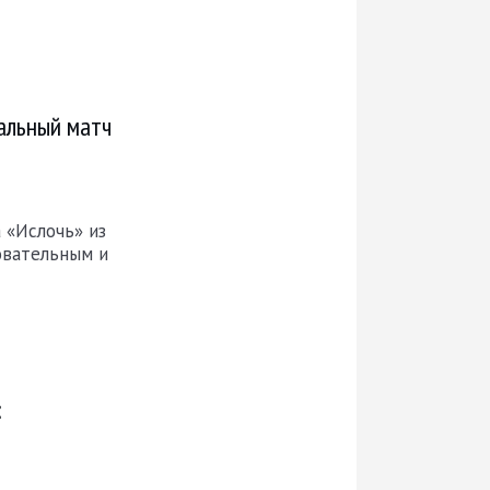
альный матч
 «Ислочь» из
овательным и
: