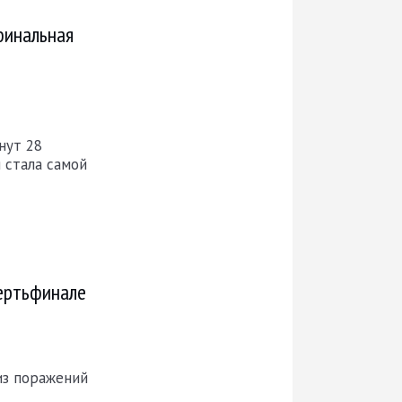
финальная
нут 28
 стала самой
вертьфинале
из поражений