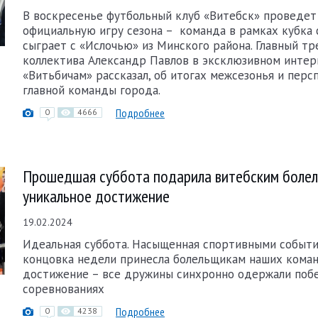
В воскресенье футбольный клуб «Витебск» проведе
официальную игру сезона – команда в рамках кубка
сыграет с «Ислочью» из Минского района. Главный т
коллектива Александр Павлов в эксклюзивном инте
«Витьбичам» рассказал, об итогах межсезонья и перс
главной команды города.
Подробнее
0
4666
Прошедшая суббота подарила витебским боле
уникальное достижение
19.02.2024
Идеальная суббота. Насыщенная спортивными событ
концовка недели принесла болельщикам наших коман
достижение – все дружины синхронно одержали поб
соревнованиях
Подробнее
0
4238