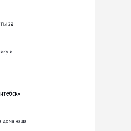
ты за
нику и
Витебск»
е
а дома наша