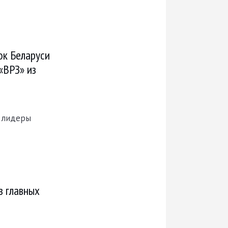
ок Беларуси
«ВРЗ» из
 лидеры
з главных