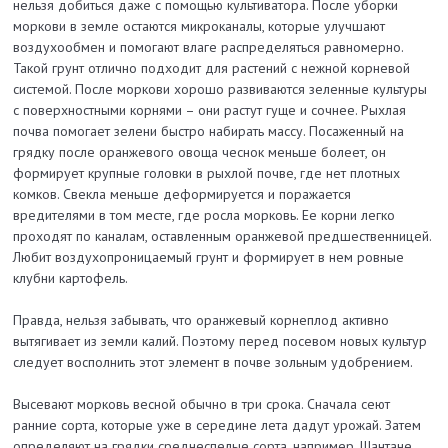
нельзя добиться даже с помощью культиватора. После уборки
моркови в земле остаются микроканалы, которые улучшают
воздухообмен и помогают влаге распределяться равномерно.
Такой грунт отлично подходит для растений с нежной корневой
системой. После моркови хорошо развиваются зеленные культуры
с поверхностными корнями – они растут гуще и сочнее. Рыхлая
почва помогает зелени быстро набирать массу. Посаженный на
грядку после оранжевого овоща чеснок меньше болеет, он
формирует крупные головки в рыхлой почве, где нет плотных
комков. Свекла меньше деформируется и поражается
вредителями в том месте, где росла морковь. Ее корни легко
проходят по каналам, оставленным оранжевой предшественницей.
Любит воздухопроницаемый грунт и формирует в нем ровные
клубни картофель.
Правда, нельзя забывать, что оранжевый корнеплод активно
вытягивает из земли калий. Поэтому перед посевом новых культур
следует восполнить этот элемент в почве зольным удобрением.
Высевают морковь весной обычно в три срока. Сначала сеют
ранние сорта, которые уже в середине лета дадут урожай. Затем
определяют на грядки среднеспелые сорта, например, Шантане,