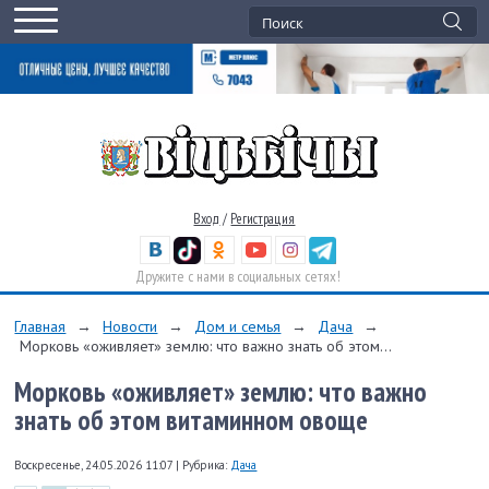
Вход
/
Регистрация
Дружите с нами в социальных сетях!
Главная
→
Новости
→
Дом и семья
→
Дача
→
Морковь «оживляет» землю: что важно знать об этом...
Морковь «оживляет» землю: что важно
знать об этом витаминном овоще
Воскресенье, 24.05.2026 11:07
|
Рубрика:
Дача