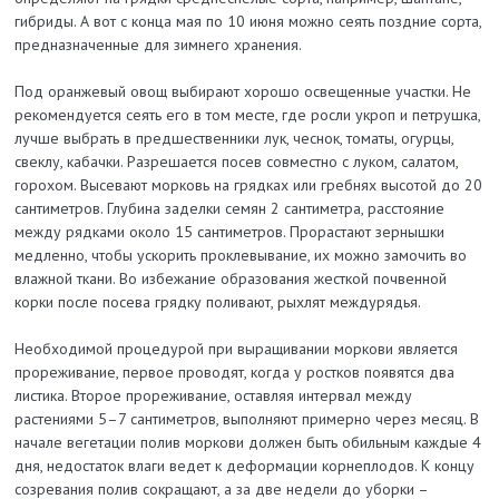
гибриды. А вот с конца мая по 10 июня можно сеять поздние сорта,
предназначенные для зимнего хранения.
Под оранжевый овощ выбирают хорошо освещенные участки. Не
рекомендуется сеять его в том месте, где росли укроп и петрушка,
лучше выбрать в предшественники лук, чеснок, томаты, огурцы,
свеклу, кабачки. Разрешается посев совместно с луком, салатом,
горохом. Высевают морковь на грядках или гребнях высотой до 20
сантиметров. Глубина заделки семян 2 сантиметра, расстояние
между рядками около 15 сантиметров. Прорастают зернышки
медленно, чтобы ускорить проклевывание, их можно замочить во
влажной ткани. Во избежание образования жесткой почвенной
корки после посева грядку поливают, рыхлят междурядья.
Необходимой процедурой при выращивании моркови является
прореживание, первое проводят, когда у ростков появятся два
листика. Второе прореживание, оставляя интервал между
растениями 5–7 сантиметров, выполняют примерно через месяц. В
начале вегетации полив моркови должен быть обильным каждые 4
дня, недостаток влаги ведет к деформации корнеплодов. К концу
созревания полив сокращают, а за две недели до уборки –