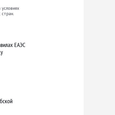
в условиях
 стран.
авилах ЕАЭС
цу
ебской