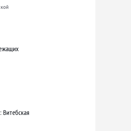
ской
лежащих
»: Витебская