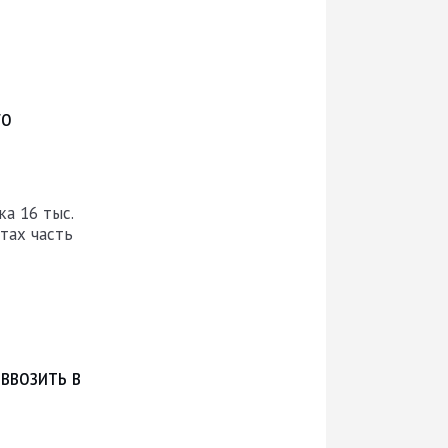
го
а 16 тыс.
тах часть
ввозить в