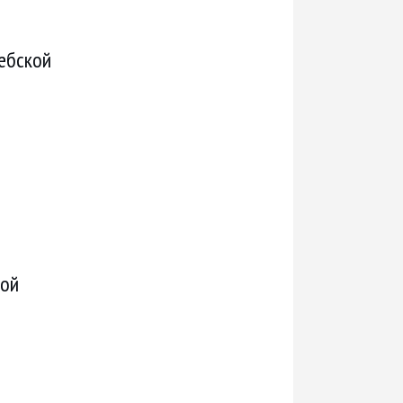
тебской
той