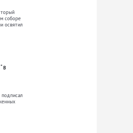
оторый
ом соборе
и освятил
" в
 подписал
женных