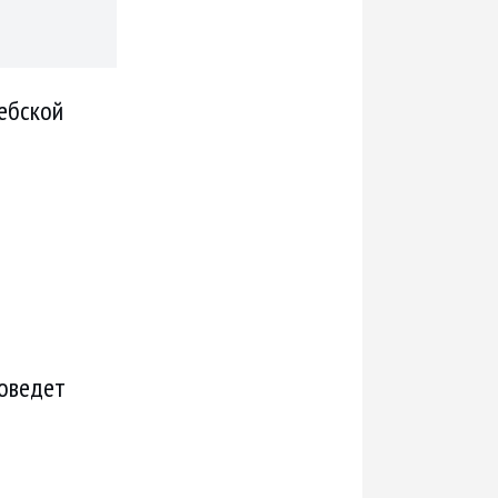
тебской
роведет