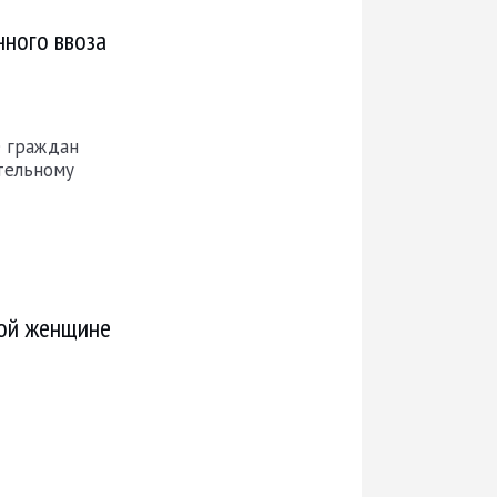
нного ввоза
е граждан
тельному
лой женщине