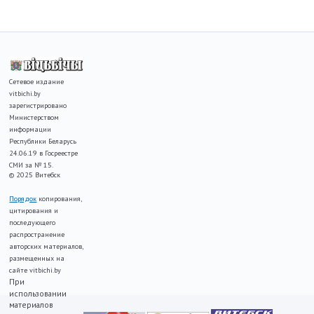
Сетевое издание
vitbichi.by
зарегистрировано
Министерством
информации
Республики Беларусь
24.06.19 в Госреестре
СМИ за № 15.
© 2025 Витебск
Порядок
копирования,
цитирования и
последующего
распространение
авторских материалов,
размещенных на
сайте vitbichi.by
При
использовании
материалов