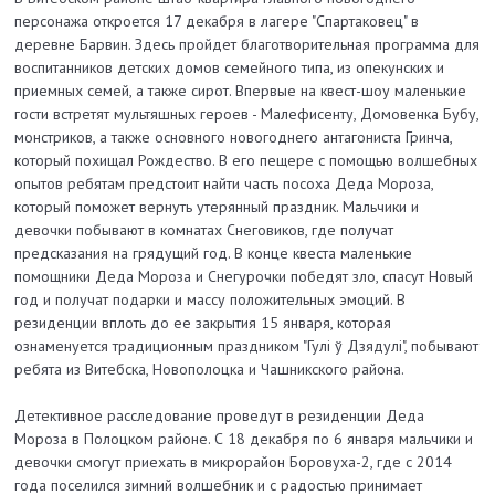
персонажа откроется 17 декабря в лагере "Спартаковец" в
деревне Барвин. Здесь пройдет благотворительная программа для
воспитанников детских домов семейного типа, из опекунских и
приемных семей, а также сирот. Впервые на квест-шоу маленькие
гости встретят мультяшных героев - Малефисенту, Домовенка Бубу,
монстриков, а также основного новогоднего антагониста Гринча,
который похищал Рождество. В его пещере с помощью волшебных
опытов ребятам предстоит найти часть посоха Деда Мороза,
который поможет вернуть утерянный праздник. Мальчики и
девочки побывают в комнатах Снеговиков, где получат
предсказания на грядущий год. В конце квеста маленькие
помощники Деда Мороза и Снегурочки победят зло, спасут Новый
год и получат подарки и массу положительных эмоций. В
резиденции вплоть до ее закрытия 15 января, которая
ознаменуется традиционным праздником "Гулі ў Дзядулі", побывают
ребята из Витебска, Новополоцка и Чашникского района.
Детективное расследование проведут в резиденции Деда
Мороза в Полоцком районе. С 18 декабря по 6 января мальчики и
девочки смогут приехать в микрорайон Боровуха-2, где с 2014
года поселился зимний волшебник и с радостью принимает