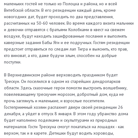
маленьких гостей не только из Полоцка и района, но и всей
Витебской области. В его резиденции каждый день, кроме
новогодних дат, будет проходить по два представления,
рассчитанных на 50-60 человек. Во время каждого визита мальчики
и девочки отправятся с братьями Колобками в квест на свежем
воздухе, будут находить зашифрованные послания и выполнять
каверзные задания Бабы Яги и ее подручных. Гостям резиденции
предстоит отправиться по следам лап Тигра и выяснить, кто прав,
кто виноват, а кто, даже будучи злым, способен на добрые
поступки.
В Верхнедвинском районе верховодить праздником будет
Трескун. Он поселился в одном из старейших дендропарков
области. Здесь сказочные герои помогли выстроить волшебнику,
повелевающему трескучим морозом, добротный дом, куда не
прочь заглянуть и маленькие, и взрослые посетители.
Гостеприимный хозяин распахнет двери своей резиденции 26
декабря, а уйдет в отпуск 8 января. В этом году убранство дома
будет наполнено поделками и скульптурами из природных
материалов. Гости Трескуна смогут покататься на лошадях - как
верхом, так и в карете. Детишки будут водить хороводы,