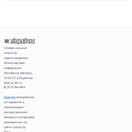
Сетевое издание
vitbichi.by
зарегистрировано
Министерством
информации
Республики Беларусь
24.06.19 в Госреестре
СМИ за № 15.
© 2025 Витебск
Порядок
копирования,
цитирования и
последующего
распространение
авторских материалов,
размещенных на
сайте vitbichi.by
При