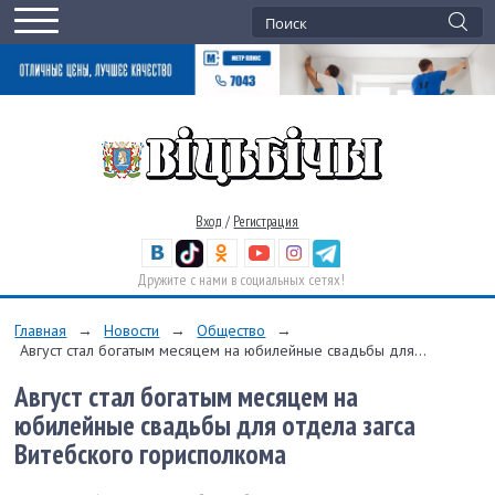
Вход
/
Регистрация
Дружите с нами в социальных сетях!
Главная
→
Новости
→
Общество
→
Август стал богатым месяцем на юбилейные свадьбы для...
Август стал богатым месяцем на
юбилейные свадьбы для отдела загса
Витебского горисполкома