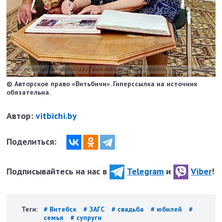
© Авторское право «Витьбичи». Гиперссылка на источник
обязательна.
Автор:
vitbichi.by
Поделиться:
Подписывайтесь на нас в
Telegram
и
Viber
!
Теги:
# Витебск
# ЗАГС
# свадьба
# юбилей
#
семья
# супруги