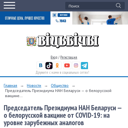
Вход
/
Регистрация
Дружите с нами в социальных сетях!
Главная
→
Новости
→
Общество
→
Председатель Президиума НАН Беларуси — о белорусской
вакцине...
Председатель Президиума НАН Беларуси —
о белорусской вакцине от COVID-19: на
уровне зарубежных аналогов