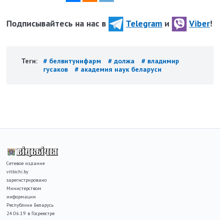
Подписывайтесь на нас в
Telegram
и
Viber
!
Теги:
# белвитунифарм
# должа
# владимир
гусаков
# академия наук беларуси
Сетевое издание
vitbichi.by
зарегистрировано
Министерством
информации
Республики Беларусь
24.06.19 в Госреестре