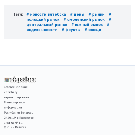
Теги:
# новости витебска
# цены
# рынки
#
полоцкий рынок
# смоленский рынок
#
центральный рынок
# южный рынок
#
яндекс.новости
# фрукты
# овощи
Сетевое издание
vitbichi.by
зарегистрировано
Министерством
информации
Республики Беларусь
24.06.19 в Госреестре
СМИ за № 15.
© 2025 Витебск