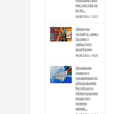
показали свое
мастерство на
воде...
06.08.2026 / 15:22
«Выводы
делайте сами»:
Латвия у
закрытого
шлагбаума
06.08.2026 / 14:26
Начальник
главного
управления по
образованию
Витебского
облисполкома
проведет
прямую
линию...