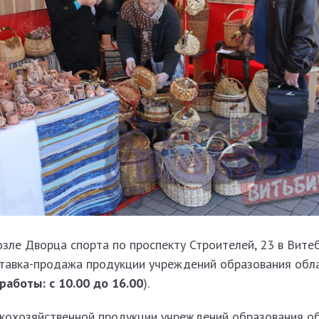
зле Дворца спорта по проспекту Строителей, 23 в Вите
тавка-продажа продукции учреждений образования обл
работы: с 10.00 до 16.00
).
кохозяйственной продукции учреждений образования об