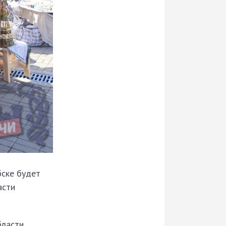
бске будет
асти
ласти,