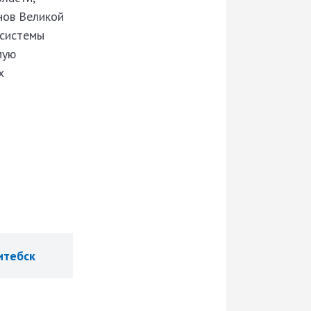
нов Великой
 системы
мую
х
итебск