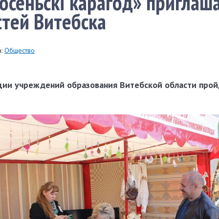
осеньскі карагод» приглаш
стей Витебска
:
Общество
ии учреждений образования Витебской области прой