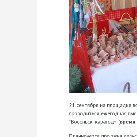
21 сентября на площадке во
проводиться ежегодная выс
’’Восеньскі карагод» (
время 
Планируется продажа сельс