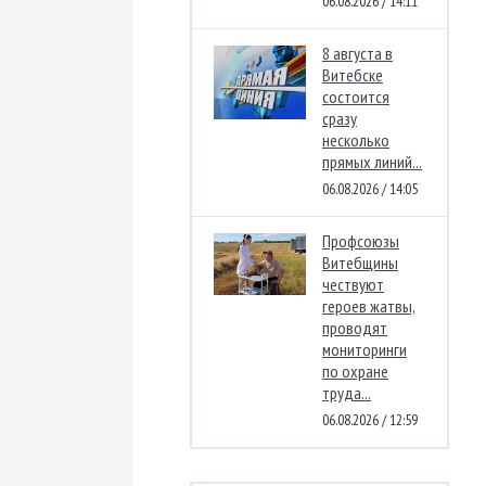
06.08.2026 / 14:11
8 августа в
Витебске
состоится
сразу
несколько
прямых линий...
06.08.2026 / 14:05
Профсоюзы
Витебщины
чествуют
героев жатвы,
проводят
мониторинги
по охране
труда...
06.08.2026 / 12:59