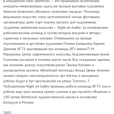
в концертном зале «Витебск» — это музыкально-поэтические
концерты-импровизации, здесь же прошла выставка художника
Алексея Кравченко «Вольное странствие сердца». Поскольку
визуальное искусство стало неотъемлемой частью фестиваля,
организаторы дали старт новому проекту для художников,
студентов, любителей искусства — Night art-battle. За мольбертами
работали восемь команд, в состав которых входили и авторы-
одиночки, и несколько человек. Откликнулись на призыв
поучаствовать в арт-битве художники Полина Балашова, Кирилл
Демчев, ВГТУ, выставивший три команды, ВГУ имени П. М.
Машерова, Центр современного искусства, Художественный музей.
Участники рисовали в течение шести часов. Все созданные картины,
как пояснили доктор искусствоведения Татьяна Котович и
руководитель проекта «Витебский листопад» Влада Цвики, положат
начало галереи «листопадовского» арт-баттла, а находиться
работы будут в Арт-пространстве на улице Толстого, 7.
Победителем Night art-battle признана работа команды ВГТУ, она и
работы еще трех команд примут участие в арт-проекте «Формат» к
100-летию Витебской художественной школы в посольстве
Беларуси в Москве.
3003