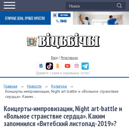
Вход
/
Регистрация
Дружите с нами в социальных сетях!
Главная
→
Новости
→
Культура
→
Концерты-импровизации, Night art-battle и «Вольное странствие
сердца». Каким...
Концерты-импровизации, Night art-battle и
«Вольное странствие сердца». Каким
запомнился «Витебский листопад-2019»?