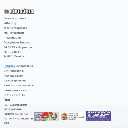
Сетевое издание
vitbichi.by
зарегистрировано
Министерством
информации
Республики Беларусь
24.06.19 в Госреестре
СМИ за № 15.
© 2025 Витебск
Порядок
копирования,
цитирования и
последующего
распространение
авторских материалов,
размещенных на
сайте vitbichi.by
При
использовании
материалов
гиперссылка на
источник, открытая
для
индексирования,