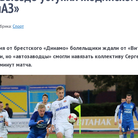
лАЗ»
брика:
Спорт
я от брестского «Динамо» болельщики ждали от «Ви
, но «автозаводцы» смогли навязать коллективу Серг
минут матча.