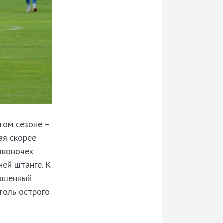
том сезоне –
ая скорее
звоночек
ней штанге. К
рошенный
толь острого