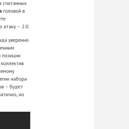
в считанных
а
головой в
«Не
атаку – 2:0.
нда уверенно
ченным
й позиции
 коллектив
яемому
тегии набора
ов – будет
матично, но