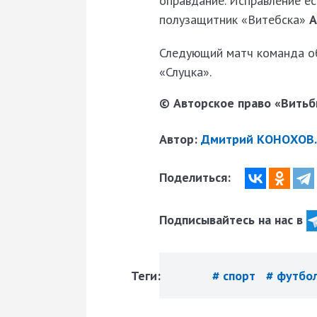
оправдание. Исправление е
полузащитник «Витебска»
А
Следующий матч команда обл
«Слуцка».
© Авторское право «Витьби
Автор:
Дмитрий КОНОХОВ. 
Поделиться:
Подписывайтесь на нас в
Теги:
# спорт
# футбо