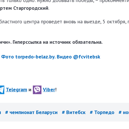
сть только одно: нужно добывать победы, – прокоммент
ртем Старгородский
.
астного центра проведет вновь на выезде, 5 октября, 
чи». Гиперссылка на источник обязательна.
Фото torpedo-belaz.by. Видео @fcvitebsk
Telegram
и
Viber
!
л
# чемпионат Беларуси
# Витебск
# Торпедо
# но