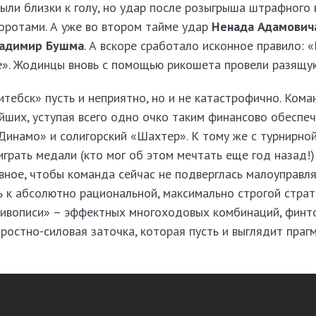
ыли близки к голу, но удар после розыгрыша штрафного 
оротами. А уже во втором тайме удар
Ненада Адамович
адимир Бушма
. А вскоре сработало исконное правило: 
е». Жодинцы вновь с помощью рикошета провели разящую 
тебск» пусть и неприятно, но и не катастрофично. Кома
йших, уступая всего одно очко таким финансово обеспе
Динамо» и солигорский «Шахтер». К тому же с турнирно
играть медали (кто мог об этом мечтать еще год назад!)
авное, чтобы команда сейчас не подверглась малоуправл
сь к абсолютно рациональной, максимально строгой стра
живописи» – эффектных многоходовых комбинаций, финт
оростно-силовая заточка, которая пусть и выглядит праг