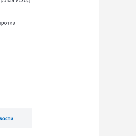
ировал исход
против
вости