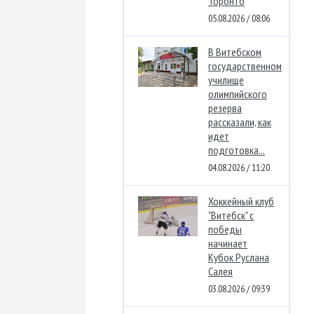
Торонто
05.08.2026 / 08:06
В Витебском
государственном
училище
олимпийского
резерва
рассказали, как
идет
подготовка...
04.08.2026 / 11:20
Хоккейный клуб
"Витебск" с
победы
начинает
Кубок Руслана
Салея
03.08.2026 / 09:39