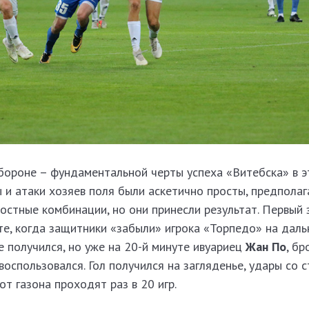
бороне – фундаментальной черты успеха «Витебска» в э
 и атаки хозяев поля были аскетично просты, предполаг
остные комбинации, но они принесли результат. Первый 
те, когда защитники «забыли» игрока «Торпедо» на даль
не получился, но уже на 20-й минуте ивуариец
Жан По
, б
оспользовался. Гол получился на загляденье, удары со с
от газона проходят раз в 20 игр.