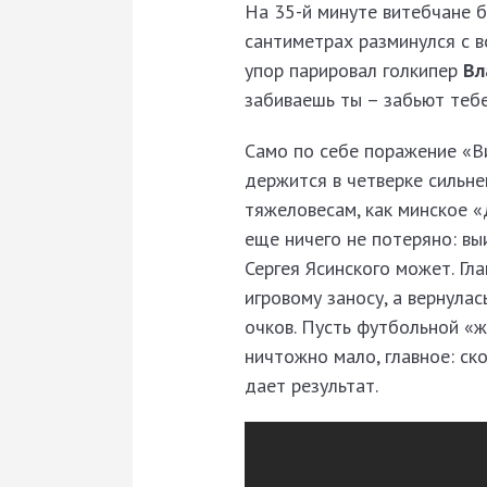
На 35-й минуте витебчане б
сантиметрах разминулся с в
упор парировал голкипер
Вл
забиваешь ты – забьют теб
Само по себе поражение «Ви
держится в четверке сильне
тяжеловесам, как минское «
еще ничего не потеряно: вы
Сергея Ясинского может. Гл
игровому заносу, а вернула
очков. Пусть футбольной «
ничтожно мало, главное: ск
дает результат.