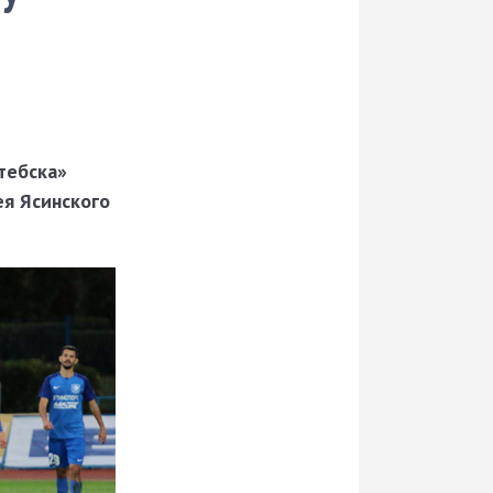
тебска»
ея Ясинского