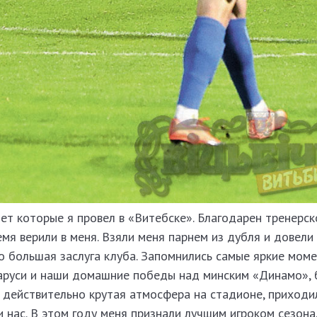
лет которые я провел в «Витебске». Благодарен тренерс
емя верили в меня. Взяли меня парнем из дубля и довели
о большая заслуга клуба. Запомнились самые яркие мом
руси и наши домашние победы над минским «Динамо», 
 действительно крутая атмосфера на стадионе, приходи
нас.​ В этом году меня признали лучшим игроком сезона