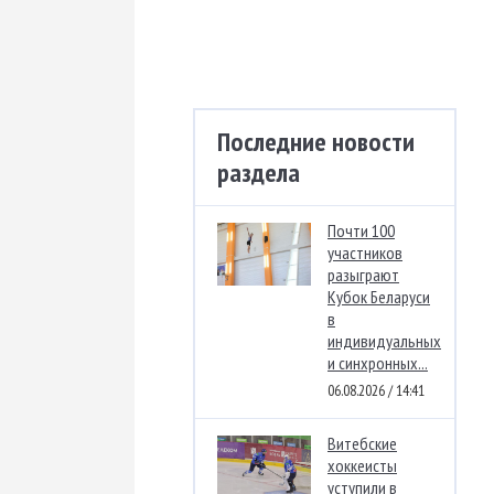
Последние новости
раздела
Почти 100
участников
разыграют
Кубок Беларуси
в
индивидуальных
и синхронных...
06.08.2026 / 14:41
Витебские
хоккеисты
уступили в