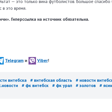
льтат — это только вина футболистов. Большое спасибо
 в это время.
чи». Гиперссылка на источник обязательна.
Telegram
и
Viber
!
ости витебска
# витебская область
# новости витебс
с.новости
# фк витебск
# фк урал
# золотов
# яси