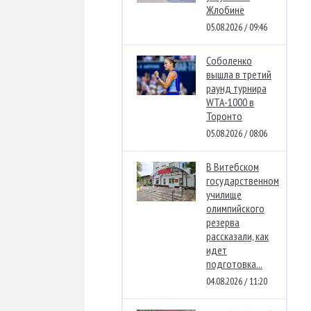
Жлобине
05.08.2026 / 09:46
Соболенко
вышла в третий
раунд турнира
WTA-1000 в
Торонто
05.08.2026 / 08:06
В Витебском
государственном
училище
олимпийского
резерва
рассказали, как
идет
подготовка...
04.08.2026 / 11:20