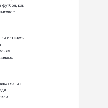
в футбол, как
 высокое
 ли останусь.
м
менял
адеюсь,
чиваться от
егда
лько