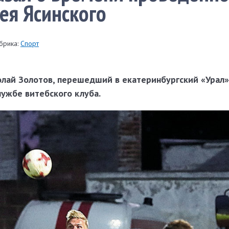
ея Ясинского
брика:
Спорт
лай Золотов, перешедший в екатеринбургский «Урал»
лужбе витебского клуба.