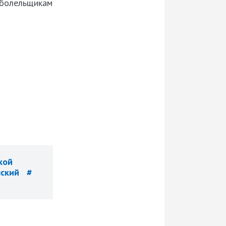
 болельщикам
кой
нский
#