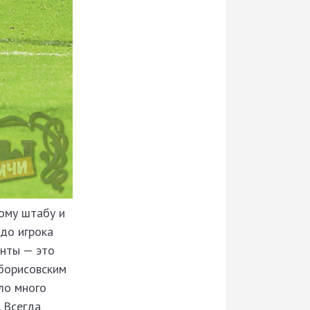
кому штабу и
 до игрока
енты — это
борисовским
ло много
. Всегда