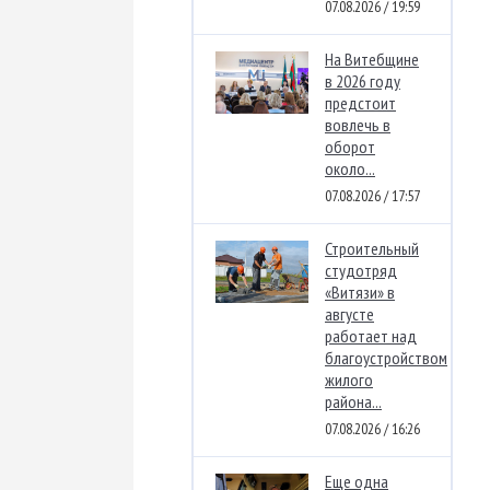
07.08.2026 / 19:59
На Витебщине
в 2026 году
предстоит
вовлечь в
оборот
около...
07.08.2026 / 17:57
Строительный
студотряд
«Витязи» в
августе
работает над
благоустройством
жилого
района...
07.08.2026 / 16:26
Еще одна