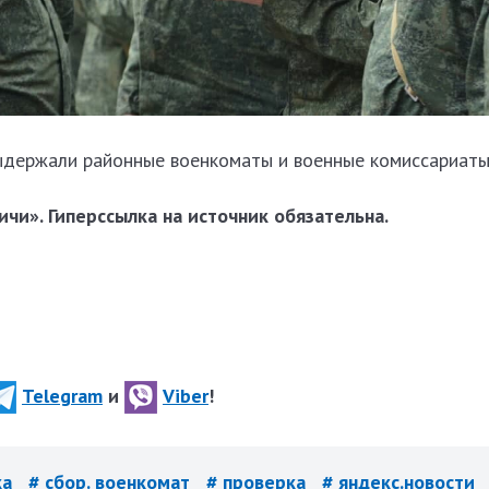
ыдержали районные военкоматы и военные комиссариаты
чи». Гиперссылка на источник обязательна.
Telegram
и
Viber
!
ка
# сбор. военкомат
# проверка
# яндекс.новости