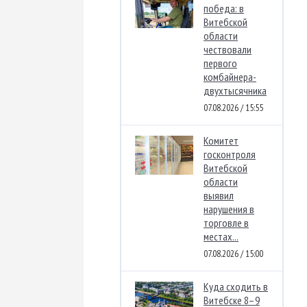
победа: в
Витебской
области
чествовали
первого
комбайнера-
двухтысячника
07.08.2026 / 15:55
Комитет
госконтроля
Витебской
области
выявил
нарушения в
торговле в
местах...
07.08.2026 / 15:00
Куда сходить в
Витебске 8–9