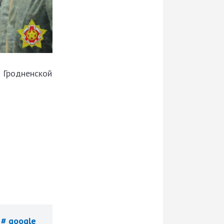
 Гродненской
# google