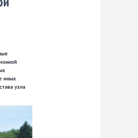
ой
ные
ионной
ых
е иных
става узла