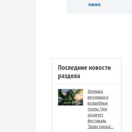
news
Последние новости
раздела
Зрелища,
вкусняшки и
волшебные
тропы. Чем
зачарует
фестиваль
"Шлях Цмока"...