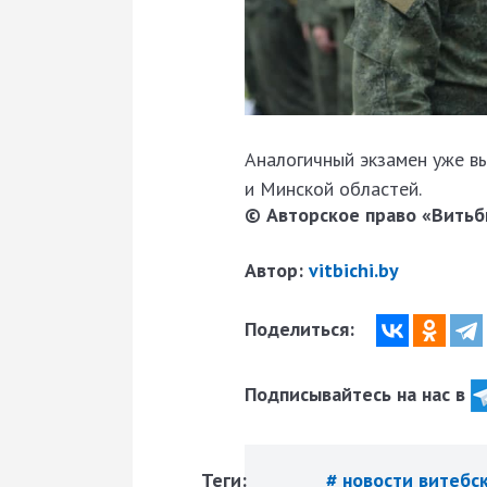
Аналогичный экзамен уже в
и Минской областей.
© Авторское право «Витьби
Автор:
vitbichi.by
Поделиться:
Подписывайтесь на нас в
Теги:
# новости витебс