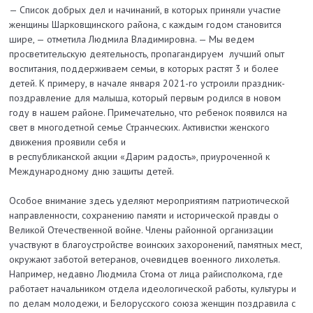
— Список добрых дел и начинаний, в которых приняли участие
женщины Шарковщинского района, с каждым годом становится
шире, — отметила Людмила Владимировна. — Мы ведем
просветительскую деятельность, пропагандируем лучший опыт
воспитания, поддерживаем семьи, в которых растят 3 и более
детей. К примеру, в начале января 2021-го устроили праздник-
поздравление для малыша, который первым родился в новом
году в нашем районе. Примечательно, что ребенок появился на
свет в многодетной семье Странческих. Активистки женского
движения проявили себя и
в республиканской акции «Дарим радость», приуроченной к
Международному дню защиты детей.
Особое внимание здесь уделяют мероприятиям патриотической
направленности, сохранению памяти и исторической правды о
Великой Отечественной войне.
Члены районной организации
участвуют в благоустройстве воинских захоронений, памятных мест,
окружают заботой ветеранов, очевидцев военного лихолетья.
Например, недавно Людмила Стома от лица райисполкома, где
работает начальником отдела идеологической работы, культуры и
по делам молодежи, и Белорусского союза женщин поздравила с