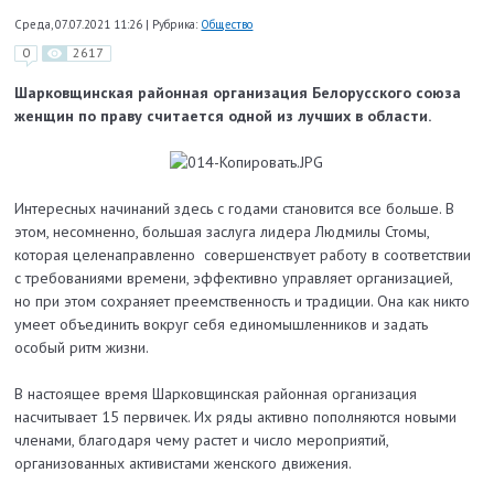
Среда, 07.07.2021 11:26
|
Рубрика:
Общество
0
2617
Шарковщинская районная организация Белорусского союза
женщин по праву считается одной из лучших в области.
Интересных начинаний здесь с годами становится все больше. В
этом, несомненно, большая заслуга лидера Людмилы Стомы,
которая целенаправленно совершенствует работу в соответствии
с требованиями времени, эффективно управляет организацией,
но при этом сохраняет преемственность и традиции. Она как никто
умеет объединить вокруг себя единомышленников и задать
особый ритм жизни.
В настоящее время Шарковщин
ская районная организация
на
считывает 15 первичек. Их ряды активно пополняются новыми
членами, благодаря чему растет и число мероприятий,
организованных активистами женского движения.