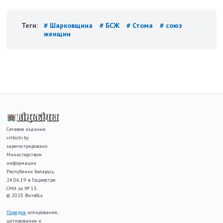
Теги:
# Шарковщина
# БСЖ
# Стома
# союз
женщин
Сетевое издание
vitbichi.by
зарегистрировано
Министерством
информации
Республики Беларусь
24.06.19 в Госреестре
СМИ за № 15.
© 2025 Витебск
Порядок
копирования,
цитирования и