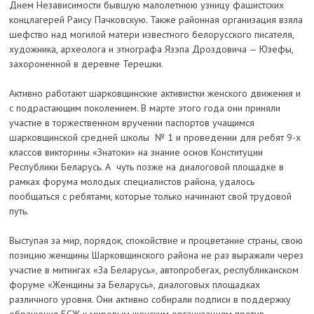
Днем Независимости бывшую малолетнюю узницу фашистских
концлагерей Раису Пачковскую. Также районная организация взяла
шефство над могилой матери известного белорусского писателя,
художника, археолога и этнографа Язэпа Дроздовича — Юзефы,
захороненной в деревне Терешки.
Активно работают шарковщинские активистки женского движения и
с подрастающим поколением. В марте этого года они приняли
участие в торжественном вручении паспортов учащимся
шарковщинской средней школы № 1 и проведении для ребят 9-х
классов викторины «Знатоки» на знание основ Конституции
Республики Беларусь. А чуть позже на диалоговой площадке в
рамках форума молодых специалистов района, удалось
пообщаться с ребятами, которые только начинают свой трудовой
путь.
Выступая за мир, порядок, спокойствие и процветание страны, свою
позицию женщины Шарковщинского района не раз выражали через
участие в митингах «За Беларусь», автопробегах, республиканском
форуме «Женщины за Беларусь», диалоговых площадках
различного уровня. Они активно собирали подписи в поддержку