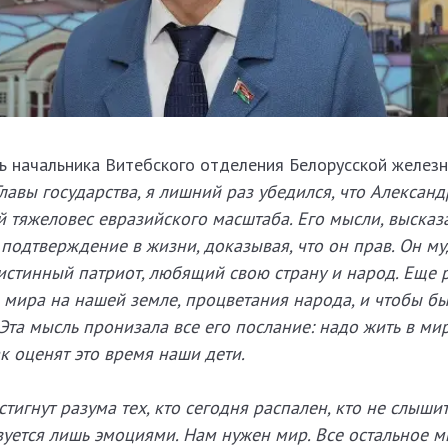
ь начальника Витебского отделения Белорусской железн
лавы государства, я лишний раз убедился, что Александ
й тяжеловес евразийского масштаба. Его мысли, высказа
т подтверждение в жизни, доказывая, что он прав. Он м
 истинный патриот, любящий свою страну и народ. Еще р
это мира на нашей земле, процветания народа, и чтобы б
Эта мысль пронизала все его послание: надо жить в мир
ак оценят это время наши дети.
стигнут разума тех, кто сегодня распален, кто не слышит
вуется лишь эмоциями. Нам нужен мир. Все остальное м