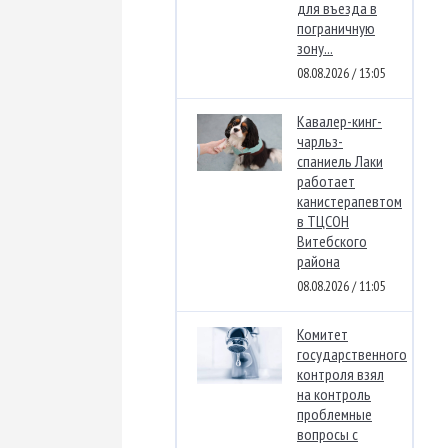
для въезда в
пограничную
зону...
08.08.2026 / 13:05
Кавалер-кинг-
чарльз-
спаниель Лаки
работает
канистерапевтом
в ТЦСОН
Витебского
района
08.08.2026 / 11:05
Комитет
государственного
контроля взял
на контроль
проблемные
вопросы с