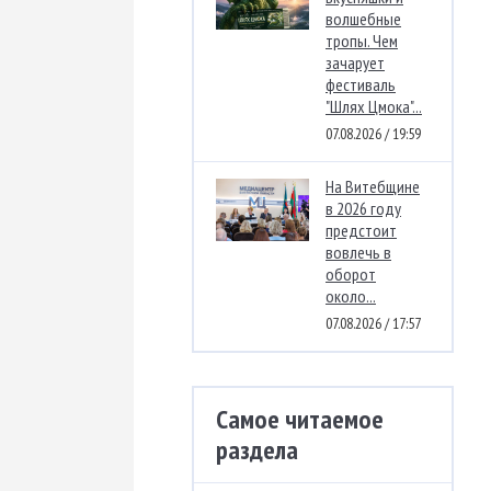
волшебные
тропы. Чем
зачарует
фестиваль
"Шлях Цмока"...
07.08.2026 / 19:59
На Витебщине
в 2026 году
предстоит
вовлечь в
оборот
около...
07.08.2026 / 17:57
Самое читаемое
раздела