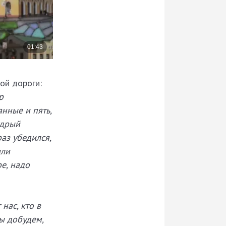
ой дороги:
р
нные и пять,
удрый
аз убедился,
ыли
е, надо
 нас, кто в
ы добудем,