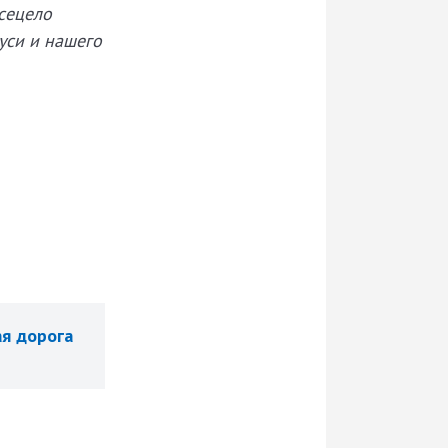
всецело
уси и нашего
ая дорога