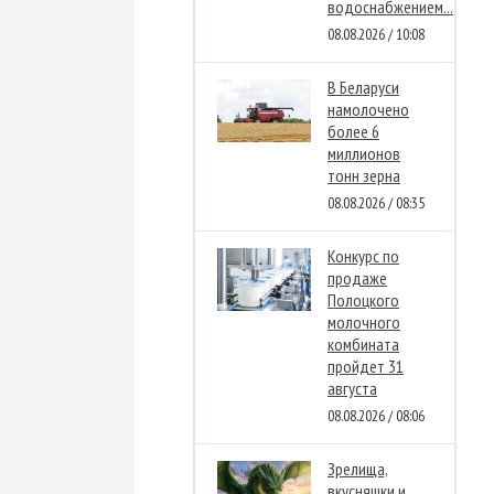
водоснабжением...
08.08.2026 / 10:08
В Беларуси
намолочено
более 6
миллионов
тонн зерна
08.08.2026 / 08:35
Конкурс по
продаже
Полоцкого
молочного
комбината
пройдет 31
августа
08.08.2026 / 08:06
Зрелища,
вкусняшки и