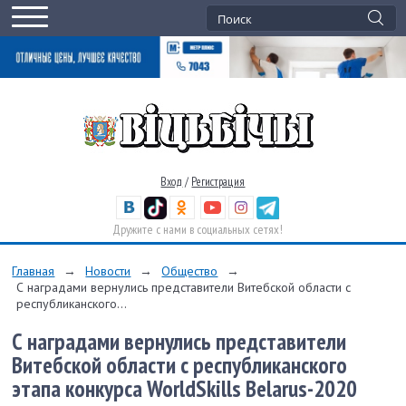
Вход
/
Регистрация
Дружите с нами в социальных сетях!
Главная
→
Новости
→
Общество
→
С наградами вернулись представители Витебской области с
республиканского...
С наградами вернулись представители
Витебской области с республиканского
этапа конкурса WorldSkills Belarus-2020