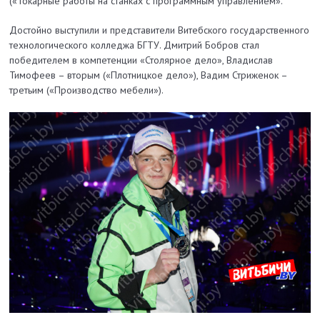
(«Токарные работы на станках с программным управлением».
Достойно выступили и представители Витебского государственного
технологического колледжа БГТУ. Дмитрий Бобров стал
победителем в компетенции «Столярное дело», Владислав
Тимофеев – вторым («Плотницкое дело»), Вадим Стриженок ­–
третьим («Производство мебели»).