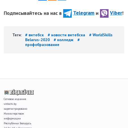
Подписывайтесь на нас в
Telegram
и
Viber
!
Теги:
# витебск
# новости витебска
# WorldSkills
Belarus-2020
# колледж
#
профобразование
Сетевое издание
vitbichi.by
зарегистрировано
Министерством
информации
Республики Беларусь