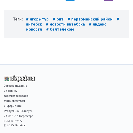
Теги:
# игорь тур
# онт
# первомайский район
#
витебск
# новости витебска
# яндекс
новости
# белтелеком
Сетевое издание
vitbichi.by
зарегистрировано
Министерством
информации
Республики Беларусь
24.06.19 в Госреестре
СМИ за № 15.
© 2025 Витебск