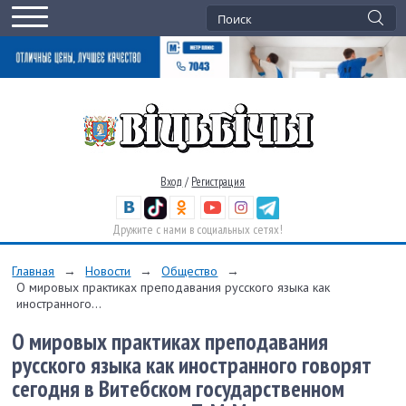
Вход
/
Регистрация
Дружите с нами в социальных сетях!
Главная
→
Новости
→
Общество
→
О мировых практиках преподавания русского языка как
иностранного...
О мировых практиках преподавания
русского языка как иностранного говорят
сегодня в Витебском государственном