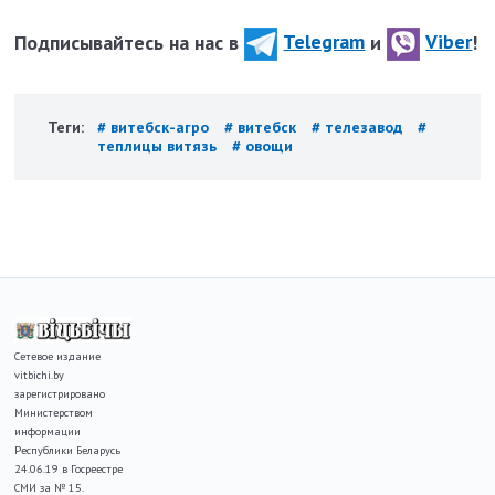
Подписывайтесь на нас в
Telegram
и
Viber
!
Теги:
# витебск-агро
# витебск
# телезавод
#
теплицы витязь
# овощи
Сетевое издание
vitbichi.by
зарегистрировано
Министерством
информации
Республики Беларусь
24.06.19 в Госреестре
СМИ за № 15.