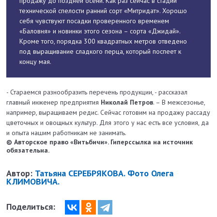
продажу до поздней осени. Как раз сейчас в стадии
технической спелости ранний сорт «Митридат». Хорошо
себя чувствуют посадки проверенного временем
«Баловня» и новинки этого сезона – сорта «Джидай».
Кроме того, порядка 300 квадратных метров отведено
под выращивание сладкого перца, который поспеет к
концу мая.
- Стараемся разнообразить перечень продукции, - рассказал
главный инженер предприятия
Николай Петров
. – В межсезонье,
например, выращиваем редис. Сейчас готовим на продажу рассаду
цветочных и овощных культур. Для этого у нас есть все условия, да
и опыта нашим работникам не занимать.
© Авторское право «Витьбичи». Гиперссылка на источник
обязательна.
Автор:
Татьяна СЕРЕБРЯКОВА. Фото Олега
КЛИМОВИЧА.
Поделиться: