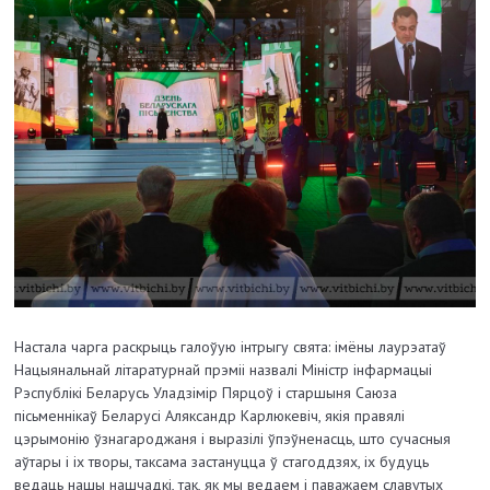
Настала чарга раскрыць галоўую інтрыгу свята: імёны лаурэатаў
Нацыянальнай літаратурнай прэміі назвалі Міністр інфармацыі
Рэспублікі Беларусь Уладзімір Пярцоў і старшыня Саюза
пісьменнікаў Беларусі Аляксандр Карлюкевіч, якія правялі
цэрымонію ўзнагароджаня і выразілі ўпэўненасць, што сучасныя
аўтары і іх творы, таксама застануцца ў стагоддзях, іх будуць
ведаць нашы нашчадкі, так, як мы ведаем і паважаем славутых