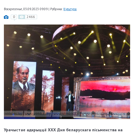
Воскресенье, 03.09.2023 09:09
|
Рубрика:
Культура
0
2466
Урачыстае адкрыццё ХХХ Дня беларускага пісьменства на