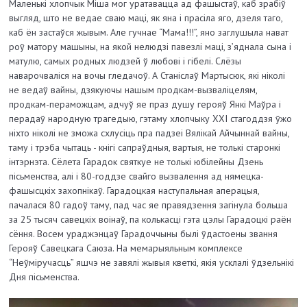
Маленькі хлопчык Міша мог уратавацца ад фашыстаў, каб зрабіў
выгляд, што не ведае сваю маці, як яна і прасіла яго, дзеля таго,
каб ён застаўся жывым. Але гучнае “Мама!!!”, яно заглушыла нават
роў матору машыны, на якой нелюдзі павезлі маці, з’яднала сына і
матулю, самых родных людзей ў любові і гібелі. Слёзы
наварочваліся на вочы гледачоў. А Станіслаў Мартысюк, які ніколі
не ведаў вайны, дзякуючы нашым продкам-вызваліцелям,
продкам-пераможцам, адчуў яе праз душу герояў Янкі Маўра і
перадаў народную трагедыю, гэтаму хлопчыку ХХІ стагоддзя ўжо
ніхто ніколі не зможа схлусіць пра падзеі Вялікай Айчыннай вайны,
таму і трэба чытаць - кнігі сапраўдныя, вартыя, не толькі старонкі
інтэрнэта. Сёлета Гарадок святкуе не толькі юбілейны Дзень
пісьменства, алі і 80-годдзе свайго вызвалення ад нямецка-
фашысцкіх захопнікаў. Гарадоцкая наступальная аперацыя,
пачалася 80 гадоў таму, пад час яе правядзення загінула больша
за 25 тысяч савецкіх воінаў, па колькасці гэта цэлы Гарадоцкі раён
сёння. Восем ураджэнцаў Гарадоччыны былі ўдастоены звання
Герояў Савецкага Саюза. На мемарыяльным комплексе
“Неўміручасць” яшчэ не завялі жывыя кветкі, якія усклалі ўдзельнікі
Дня пісьменства.