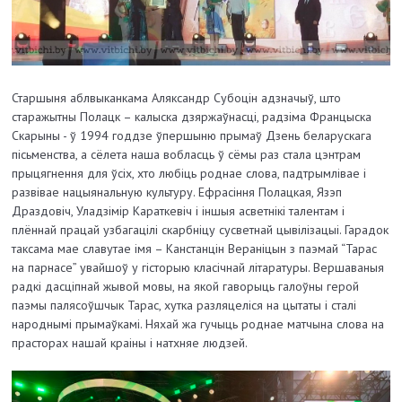
Старшыня аблвыканкама Аляксандр Субоцін адзначыў, што
старажытны Полацк – калыска дзяржаўнасці, радзіма Францыска
Скарыны - ў 1994 годдзе ўпершыню прымаў Дзень беларускага
пісьменства, а сёлета наша вобласць ў сёмы раз стала цэнтрам
прыцягнення для ўсіх, хто любіць роднае слова, падтрымлівае і
развівае нацыянальную культуру. Ефрасіння Полацкая, Язэп
Драздовіч, Уладзімір Караткевіч і іншыя асветнікі талентам і
плённай працай узбагацілі скарбніцу сусветнай цывілізацыі. Гарадок
таксама мае славутае імя – Канстанцін Вераніцын з паэмай “Тарас
на парнасе” увайшоў у гісторыю класічнай літаратуры. Вершаваныя
радкі дасціпнай жывой мовы, на якой гаворыць галоўны герой
паэмы палясоўшчык Тарас, хутка разляцеліся на цытаты і сталі
народнымі прымаўкамі. Няхай жа гучыць роднае матчына слова на
прасторах нашай краіны і натхняе людзей.