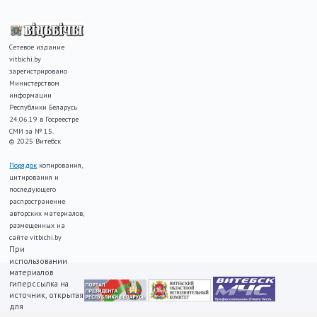
Сетевое издание
vitbichi.by
зарегистрировано
Министерством
информации
Республики Беларусь
24.06.19 в Госреестре
СМИ за № 15.
© 2025 Витебск
Порядок
копирования,
цитирования и
последующего
распространение
авторских материалов,
размещенных на
сайте vitbichi.by
При
использовании
материалов
гиперссылка на
источник, открытая
для