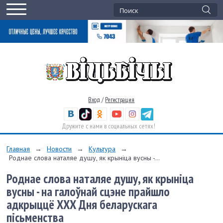
Вход
/
Регистрация
Дружите с нами в социальных сетях!
Главная
→
Новости
→
Культура
→
Роднае слова наталяе душу, як крыніца вусны -...
Роднае слова наталяе душу, як крыніца
вусны - на галоўнай сцэне прайшло
адкрыццё ХХХ Дня беларускага
пісьменства