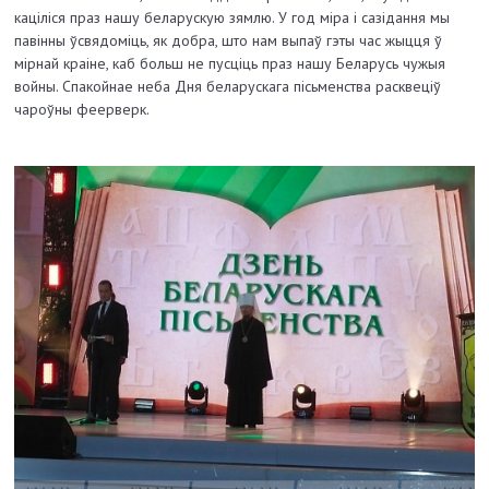
каціліся праз нашу беларускую зямлю. У год міра і сазідання мы
павінны ўсвядоміць, як добра, што нам выпаў гэты час жыцця ў
мірнай краіне, каб больш не пусціць праз нашу Беларусь чужыя
войны. Спакойнае неба Дня беларускага пісьменства расквеціў
чароўны феерверк.