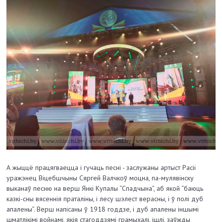
А жыццё працягваецца і гучаць песні - заслужаны артыст Расіі
уражэнец Віцебшчыны Сяргей Валчкоў моцна, па-мулявінску
выканаў песню на верш Янкі Купалы “Спадчына”, аб якой “баюць
казкі-сны вясеннія праталіны, і лесу шэлест верасны, і ў полі дуб
апалены”. Верш напісаны ў 1918 годдзе, і дуб апалены іншымі
шматлікімі войнамі, якія стагоддзямі грамыхалі, ішлі, заўжды