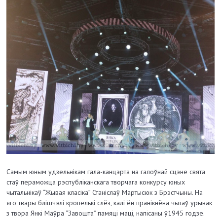
Самым юным удзельнікам гала-канцэрта на галоўнай сцэне свята
стаў пераможца рэспубліканскага творчага конкурсу юных
чытальнікаў “Жывая класіка” Станіслаў Мартысюк з Брэстчыны. На
яго твары блішчэлі кропелькі слёз, калі ён пранікнёна чытаў урывак
з твора Янкі Маўра “Завошта” памяці маці, напісаны ў1945 годзе.