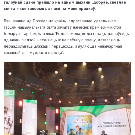
галоўнай сцэне прайшло на адным дыханні, добрае, светлае
свята, якое гаворыць з намі на мове продкаў.
Віншаванне ад Прэзідэнта краіны, адрасаванае удзельнікам і
гасцям нацыянальнага свята зачытаў намеснік прэм’ер-міністра
Беларусі Ігар Петрышэнка: “Родная мова, веды і традыцыі заўсёды
яднаюць людзей, натхняюць іх на плённую працу, дазваляюць
пераадольваць цяжкаці і перашкоды, з’яўляюцца невычэрпнай
крыніцай сіл і мудрасці народа”.