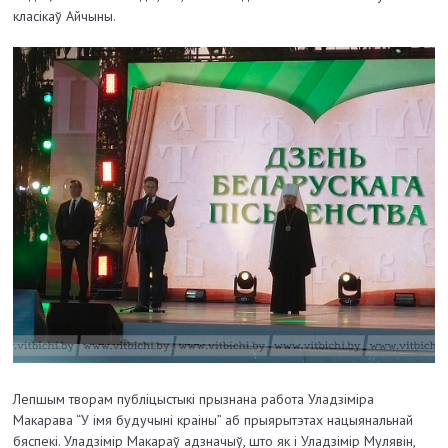
класікаў Айчыны.
Лепшым творам публіцыстыкі прызнана работа Уладзіміра
Макарава “У імя будучыні краіны” аб прыярытэтах нацыянальнай
бяспекі. Уладзімір Макараў адзначыў, што як і Уладзімір Мулявін,