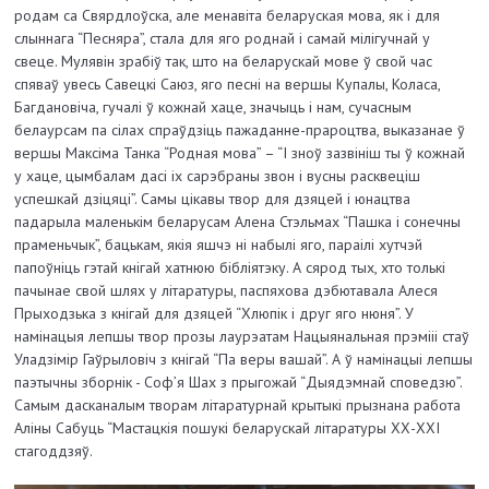
родам са Свярдлоўска, але менавіта беларуская мова, як і для
слыннага “Песняра”, стала для яго роднай і самай мілігучнай у
свеце. Мулявін зрабіў так, што на беларускай мове ў свой час
спяваў увесь Савецкі Саюз, яго песні на вершы Купалы, Коласа,
Багдановіча, гучалі ў кожнай хаце, значыць і нам, сучасным
белаурсам па сілах спраўдзіць пажаданне-прароцтва, выказанае ў
вершы Максіма Танка “Родная мова” – “І зноў зазвініш ты ў кожнай
у хаце, цымбалам дасі іх сарэбраны звон і вусны расквеціш
успешкай дзіцяці”. Самы цікавы твор для дзяцей і юнацтва
падарыла маленькім беларусам Алена Стэльмах “Пашка і сонечны
праменьчык”, бацькам, якія яшчэ ні набылі яго, параілі хутчэй
папоўніць гэтай кнігай хатнюю бібліятэку. А сярод тых, хто толькі
пачынае свой шлях у літаратуры, паспяхова дэбютавала Алеся
Прыходзька з кнігай для дзяцей “Хлюпік і друг яго нюня”. У
намінацыя лепшы твор прозы лаурэатам Нацыянальная прэмііі стаў
Уладзімір Гаўрыловіч з кнігай “Па веры вашай”. А ў намінацыі лепшы
паэтычны зборнік - Соф’я Шах з прыгожай “Дыядэмнай споведзю”.
Самым дасканалым творам літаратурнай крытыкі прызнана работа
Аліны Сабуць “Мастацкія пошукі беларускай літаратуры ХХ-ХХІ
стагоддзяў.