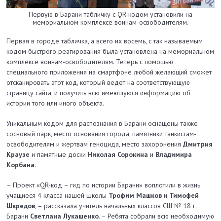
Первую в Барани табличку с QR-кодом установили на
мемориальном комплексе воинам-освободителям.
Первая в городе табличка, а всего их восемь, с так называемым
кодом быстрого реагирования была установлена на мемориальном
комплексе воинам-освободителям. Теперь с помощью
специального приложения на смартфоне любой желающий сможет
отсканировать этот код, который ведет на соответствующую
страницу сайта, и получить всю имеющуюся информацию об
истории того или иного объекта.
Уникальным кодом для распознания в Барани оснащены также
сосновый парк, место основания города, памятники танкистам-
освободителям и жертвам геноцида, место захоронения
Дмитрия
Краузе
и памятные доски
Николая Сорокина
и
Владимира
Корбана
.
– Проект «QR-код – гид по истории Барани» воплотили в жизнь
учащиеся 4 класса нашей школы
Трофим Машков
и
Тимофей
Шкредов
, – рассказала учитель начальных классов СШ № 18 г.
Барани
Светлана Лукашенко
. – Ребята собрали всю необходимую