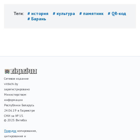
Теги:
# история
# культура
# памятник
# QR-код
# Барань
Сетевое издание
vitbichi.by
зарегистрировано
Министерством
информации
Республики Беларусь
24.06.19 в Госреестре
СМИ за № 15.
© 2025 Витебск
Порядок
копирования,
цитирования и