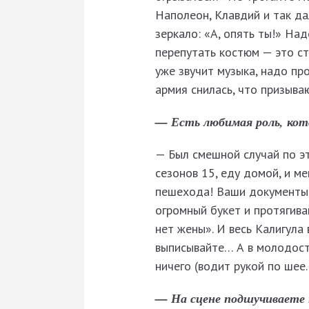
Наполеон, Клавдий и так да
зеркало: «А, опять ты!» Над
перепутать костюм — это ст
уже звучит музыка, надо про
армия снилась, что призыва
— Есть любимая роль, ко
— Был смешной случай по эт
сезонов 15, еду домой, и м
пешехода! Ваши документы!
огромный букет и протягива
нет жены». И весь Калигула 
выписывайте… А в молодости
ничего (водит рукой по шее
— На сцене подшучиваете