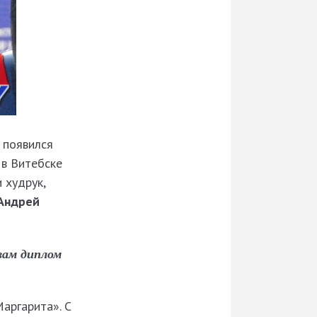
 появился
 в Витебске
и худрук,
Андрей
вам диплом
аргарита». С