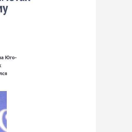
му
на Юго-
к
лся