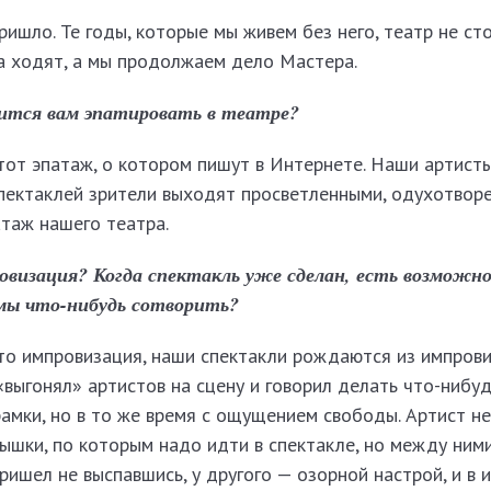
ишло. Те годы, которые мы живем без него, театр не сто
да ходят, а мы продолжаем дело Мастера.
ится вам эпатировать в театре?
 тот эпатаж, о котором пишут в Интернете. Наши артист
спектаклей зрители выходят просветленными, одухотвор
таж нашего театра.
овизация? Когда спектакль уже сделан, есть возможн
емы что-нибудь сотворить?
о им­провизация, наши спектакли рождаются из импрови
«выгонял» артистов на сцену и говорил делать что-нибуд
рамки, но в то же время с ощущением свободы. Артист н
лышки, по которым надо идти в спектакле, но между ним
ришел не выспавшись, у другого — озорной настрой, и в 