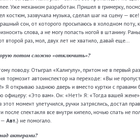
лее. Уже механизм разработан. Пришел в гримерку, посм
ел костюм, зазвучала музыка, сделал шаг на сцену — все! 
рашный сон, от которого просыпаюсь в холодном поту, к
износить слова, а не могу попасть ногой в штанину. Ран
ют второй раз, мол, двух лет не хватило, давай еще…
торую потом сложно «отключить»?
ому поводу. Отыграл «Калигулу», притом не в первый раз
еня тормозит автоинспектор на переходе: «Вы не пропус
» Я открываю заднюю дверь и вместо куртки с правами 
ю офицеру: «Это вам». Он: «Нет!» Я: «Тогда вашей жене».
в этот момент улетучился, ручки затряслись, достал пра
 после спектакля все внутри кипело, ночью спать не пол
. —
Авт.
) не помогало.
 над актерами?