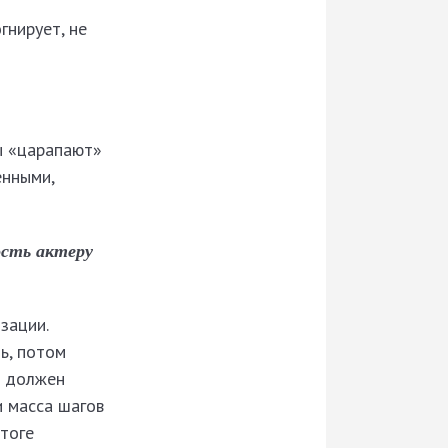
гнирует, не
ы «царапают»
енными,
ость актеру
зации.
ь, потом
е должен
и масса шагов
итоге