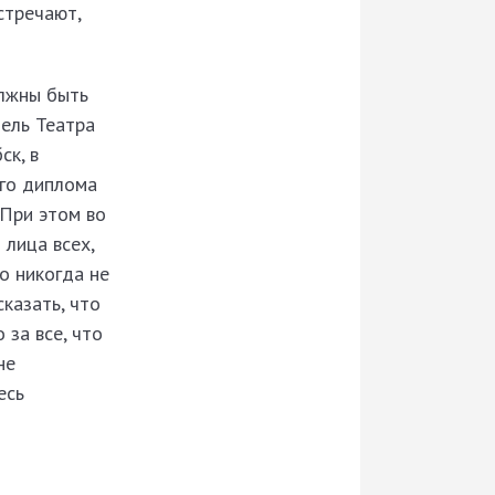
стречают,
олжны быть
ель Театра
ск, в
ого диплома
 При этом во
 лица всех,
о никогда не
сказать, что
 за все, что
не
есь