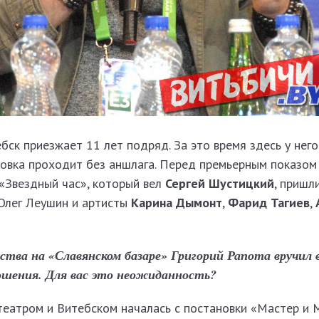
бск приезжает 11 лет подряд. За это время здесь у него
новка проходит без аншлага. Перед премьерным показом
«Звездный час», который вел
Сергей Шустицкий
, пришл
 Олег Леушин и артисты
Карина Дымонт
,
Фарид Тагиев
,
ства на «Славянском базаре» Григорий Рапота вручил 
ношения. Для вас это неожиданность?
еатром и Витебском началась с постановки «Мастер и М