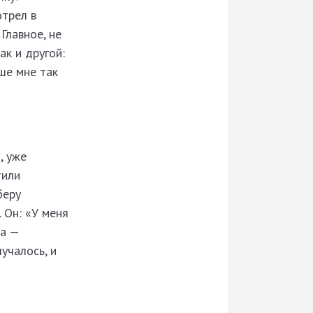
отрел в
Главное, не
ак и другой:
ьше мне так
, уже
тили
беру
 Он: «У меня
ва —
учалось, и