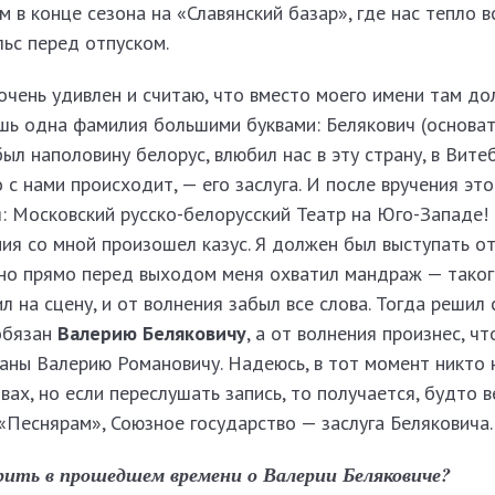
м в конце сезона на «Славянский базар», где нас тепло в
ьс перед отпуском.
очень удивлен и считаю, что вместо моего имени там д
ишь одна фамилия большими буквами: Белякович (основат
 был наполовину белорус, влюбил нас в эту страну, в Витеб
о с нами происходит, — его заслуга. И после вручения эт
 Москов­ский русско-белорусский Театр на Юго-Западе!
я со мной произошел казус. Я должен был выступать от
 но прямо перед выходом меня охватил мандраж — таког
л на сцену, и от волнения забыл все слова. Тогда решил 
обязан
Валерию Беляковичу
, а от волнения произнес, что
аны Валерию Романовичу. Надеюсь, в тот момент никто 
ах, но если переслушать запись, то получается, будто в
 «Песнярам», Союзное государство — заслуга Беляковича.
рить в прошедшем времени о Валерии Беляковиче?