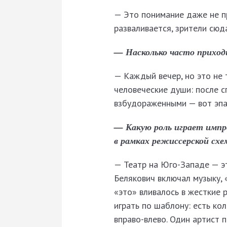
— Это понимание даже не пр
разваливается, зрители сю
— Насколько часто приход
— Каждый вечер, но это не
человече­ские души: после 
взбудораженными — вот эпа
— Какую роль играет импр
в рамках режиссерской сх
— Театр на Юго-Западе — эт
Белякович включал музыку, 
«это» вливалось в жесткие 
играть по шаблону: есть ко
вправо-влево. Один артист п