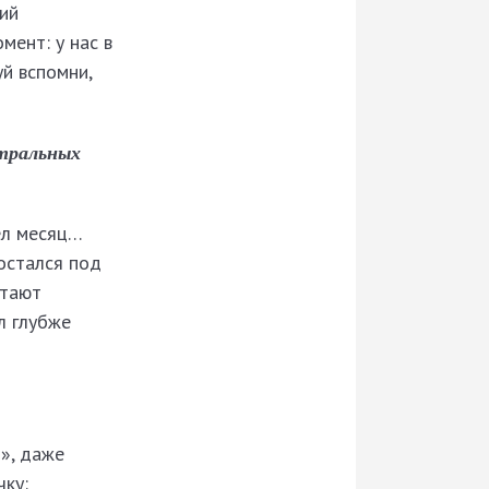
рий
мент: у нас в
уй вспомни,
атральных
ел месяц…
остался под
отают
л глубже
», даже
чку: