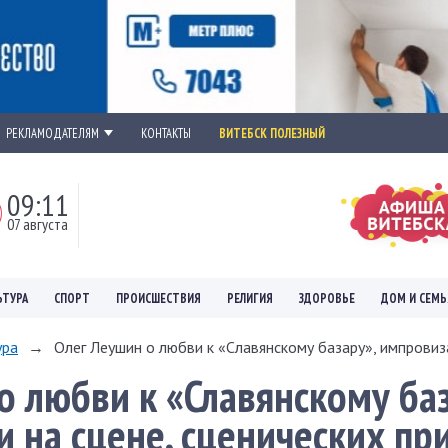
РЕКЛАМОДАТЕЛЯМ
КОНТАКТЫ
ВИТЕБСК ПОЛЕЗНЫЙ
09:11
07 августа
ЬТУРА
СПОРТ
ПРОИСШЕСТВИЯ
РЕЛИГИЯ
ЗДОРОВЬЕ
ДОМ И СЕМЬ
ура
→
Олег Леушин о любви к «Славянскому базару», импровиза
о любви к «Славянскому баз
 на сцене, сценических пр