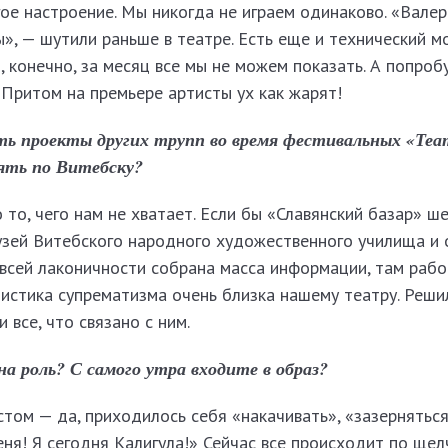
ое настроение. Мы никогда не играем одинаково. «Вале
», — шутили раньше в театре. Есть еще и технический мо
, конечно, за месяц все мы не можем показать. А попроб
. Притом на премьере артисты ух как жарят!
ь проекты других трупп во время фестивальных «Те
лять по Витебску?
 то, чего нам не хватает. Если бы «Славянский базар» ш
музей Витебского народного художественного училища и 
 всей лаконичности собрана масса информации, там раб
листика супрематизма очень близка нашему театру. Реши
 все, что связано с ним.
а роль? С самого утра входите в образ?
том — да, приходилось себя «накачивать», «зазерняться
еня! Я сегодня Калигула!» Сейчас все происходит по щел