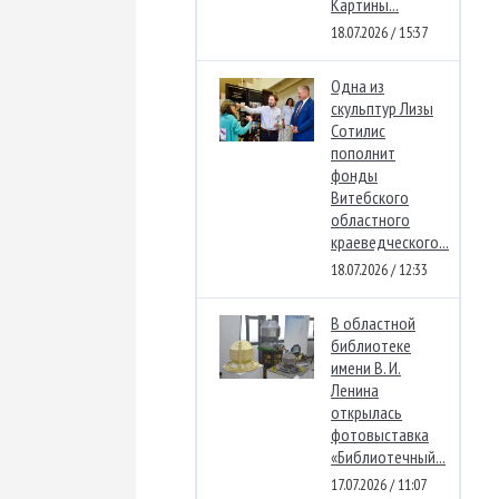
Картины...
18.07.2026 / 15:37
Одна из
скульптур Лизы
Сотилис
пополнит
фонды
Витебского
областного
краеведческого...
18.07.2026 / 12:33
В областной
библиотеке
имени В. И.
Ленина
открылась
фотовыставка
«Библиотечный...
17.07.2026 / 11:07