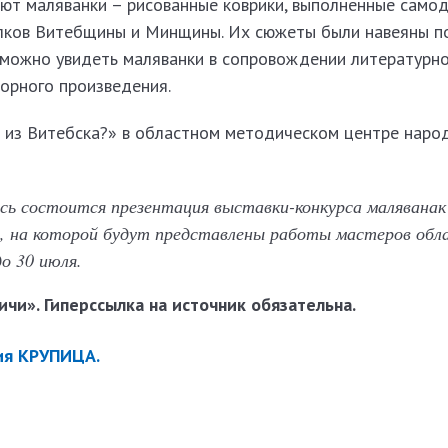
яют маляванки – рисованные коврики, выполненные само
лков Витебщины и Минщины. Их сюжеты были навеяны п
 можно увидеть маляванки в сопровождении литературно
ворного произведения.
е из Витебска?» в областном методическом центре наро
сь состоится презентация выставки-конкурса маляванак
і“, на которой будут представлены работы мастеров об
о 30 июля.
чи». Гиперссылка на источник обязательна.
ия КРУПИЦА.