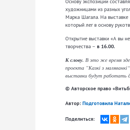
Основу экспозиции составл
художницами из разных уго
Марка Шагала. На выставке
который лег в основу рукот
Открытие выставки «А вы н
творчества –
в 16.00.
К слову.
В это же время зде
проекта ”Казкі з маляванк
выставки будут работать д
© Авторское право «Витьби
Автор:
Подготовила Натал
Поделиться: