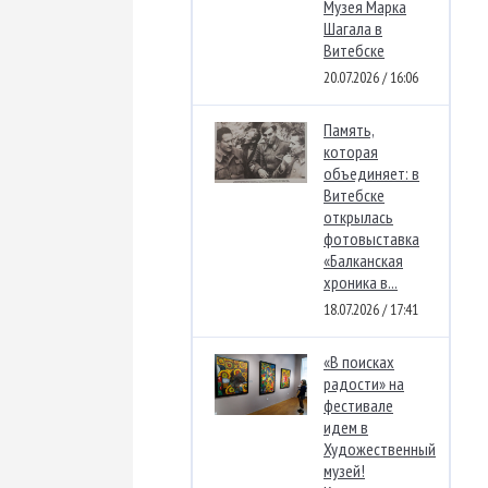
Музея Марка
Шагала в
Витебске
20.07.2026 / 16:06
Память,
которая
объединяет: в
Витебске
открылась
фотовыставка
«Балканская
хроника в...
18.07.2026 / 17:41
«В поисках
радости» на
фестивале
идем в
Художественный
музей!