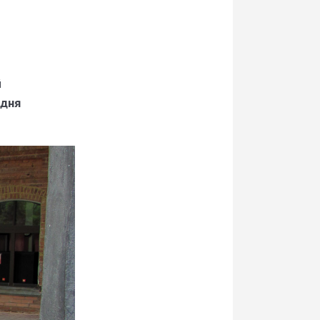
й
 дня