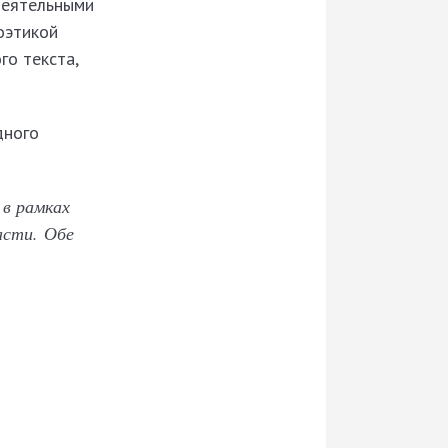
деятельными
оэтикой
го текста,
дного
 в рамках
ласти.
Обе