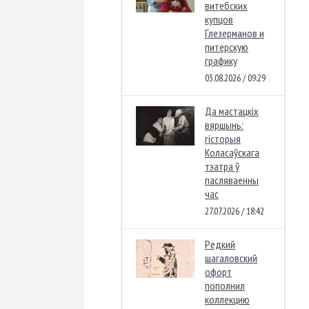
витебских
купцов
Глезерманов и
питерскую
графику
03.08.2026 / 09:29
Да мастацкіх
вяршынь:
гісторыя
Коласаўскага
тэатра ў
пасляваенны
час
27.07.2026 / 18:42
Редкий
шагаловский
офорт
пополнил
коллекцию