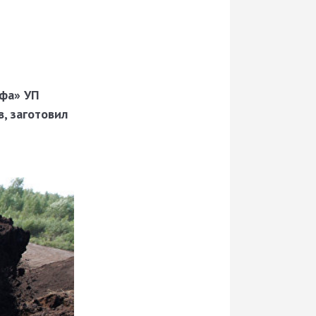
фа» УП
в, заготовил