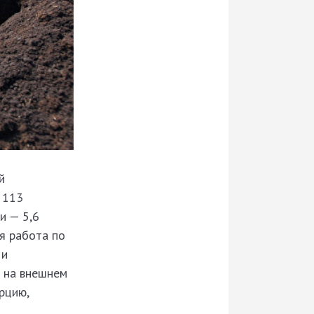
й
 113
и — 5,6
я работа по
 и
ь на внешнем
рцию,