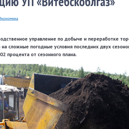
цию УП «Витебскоблгаз»
Экономика
одственное управление по добыче и переработке тор
 на сложные погодные условия послед­них двух сезоно
102 процента от сезонного плана.