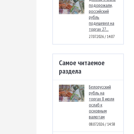
подорожали,
российский
рубль
подешевел на
торгах 27...
27.07.2026 / 14:07
Самое читаемое
раздела
Белорусский
рубль на
торгах 8 июля
ослаб к
основным
валютам
08.07.2026 / 14:58