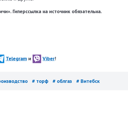
чи». Гиперссылка на источник обязательна.
Telegram
и
Viber
!
роизводство
# торф
# облгаз
# Витебск