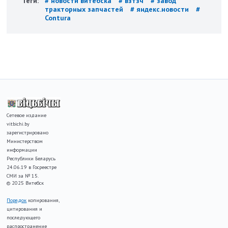
Теги:
# новости витебска
# взтзч
# завод
тракторных запчастей
# яндекс.новости
#
Contura
Сетевое издание
vitbichi.by
зарегистрировано
Министерством
информации
Республики Беларусь
24.06.19 в Госреестре
СМИ за № 15.
© 2025 Витебск
Порядок
копирования,
цитирования и
последующего
распространение