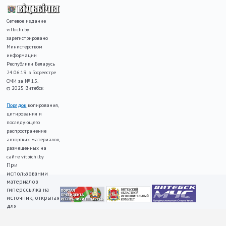
Сетевое издание
vitbichi.by
зарегистрировано
Министерством
информации
Республики Беларусь
24.06.19 в Госреестре
СМИ за № 15.
© 2025 Витебск
Порядок
копирования,
цитирования и
последующего
распространение
авторских материалов,
размещенных на
сайте vitbichi.by
При
использовании
материалов
гиперссылка на
источник, открытая
для
индексирования,
ОБЯЗАТЕЛЬНА!