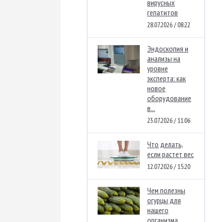
вирусных
гепатитов
28.07.2026 / 08:22
Эндоскопия и
анализы на
уровне
эксперта: как
новое
оборудование
в...
23.07.2026 / 11:06
Что делать,
если растет вес
12.07.2026 / 15:20
Чем полезны
огурцы для
нашего
организма