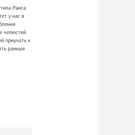
тила Раиса
ет у нас в
ебления
е челюстей.
й приучать к
ять раньше