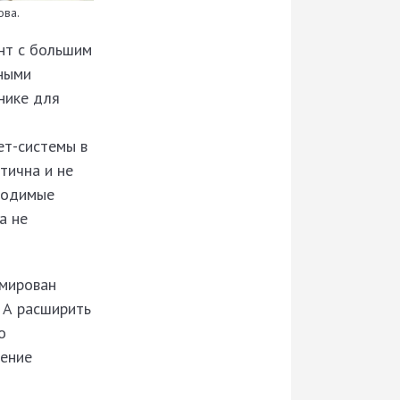
ова.
нт с большим
мными
нике для
ет-системы в
тична и не
бходимые
а не
рмирован
 А расширить
о
рение