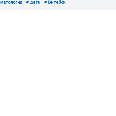
оматология
# дети
# Витебск