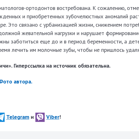
оматологов-ортодонтов востребована. К сожалению, отме
жденных и приобретенных зубочелюстных аномалий раст
мире. Это связано с урбанизацией жизни, снижением потр
 должной жевательной нагрузки и нарушает формировани
жны заботиться еще до и в период беременности, а дете
ремя лечить им молочные зубы, чтобы не пришлось удал
чи». Гиперссылка на источник обязательна.
ото автора.
Telegram
и
Viber
!