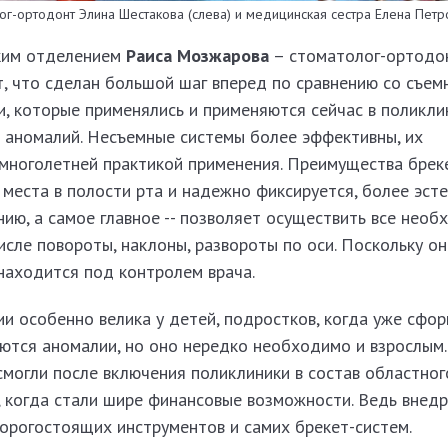
ог-ортодонт Элина Шестакова (слева) и медицинская сестра Елена Петр
ким отделением
Раиса Мозжарова
– стоматолог-ортодо
т, что сделан большой шаг вперед по сравнению со съе
и, которые применялись и применяются сейчас в поликли
 аномалий. Несъемные системы более эффективны, их
 многолетней практикой применения. Преимущества брек
 места в полости рта и надежно фиксируется, более эсте
ию, а самое главное -- позволяет осуществить все нео
исле повороты, наклоны, развороты по оси. Поскольку он
 находится под контролем врача.
и особенно велика у детей, подростков, когда уже сфо
яются аномалии, но оно нередко необходимо и взрослым.
 смогли после включения поликлиники в состав областног
, когда стали шире финансовые возможности. Ведь внед
орогостоящих инструментов и самих брекет-систем.