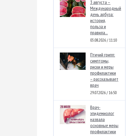
3 августа –
Международный
день арбуза:
история,
польза и
правила...
03.08.2026 / 11:10
Птичий грипп:
симптомы,
риски и меры
профилактики
– рассказывает
врач
29.07.2026 / 16:50
Врач-
эпидемиолог
назвала
основные меры
профилактики