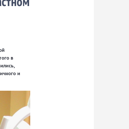
астном
ой
того в
ились,
ичного и