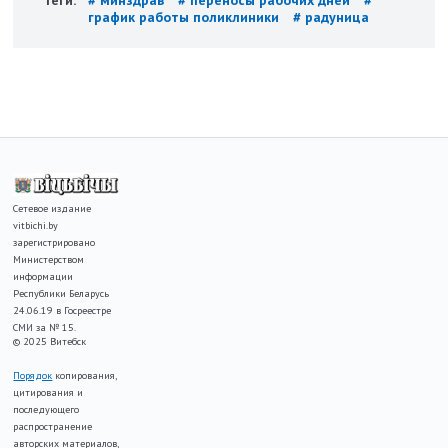
Теги:
# минздрав
# переносы рабочих дней
#
график работы поликлиники
# радуница
Сетевое издание
vitbichi.by
зарегистрировано
Министерством
информации
Республики Беларусь
24.06.19 в Госреестре
СМИ за № 15.
© 2025 Витебск
Порядок
копирования,
цитирования и
последующего
распространение
авторских материалов,