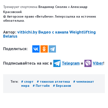
Тренируют спортсмена
Владимир Смоляк
и
Александр
Красовский
.
© Авторское право «Витьбичи». Гиперссылка на источник
обязательна.
Автор:
vitbichi.by Видео с канала Weightlifting
Belarus
Поделиться:
Подписывайтесь на нас в
Telegram
и
Viber
!
Теги:
# спорт
# тяжелая атлетика
# чемпионат
мира
# Паттайя
# Берсанов