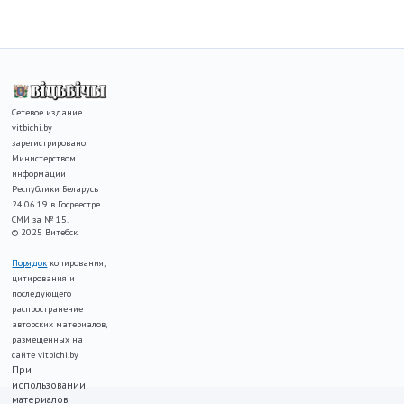
Сетевое издание
vitbichi.by
зарегистрировано
Министерством
информации
Республики Беларусь
24.06.19 в Госреестре
СМИ за № 15.
© 2025 Витебск
Порядок
копирования,
цитирования и
последующего
распространение
авторских материалов,
размещенных на
сайте vitbichi.by
При
использовании
материалов