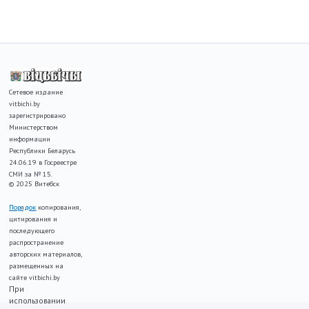
Сетевое издание
vitbichi.by
зарегистрировано
Министерством
информации
Республики Беларусь
24.06.19 в Госреестре
СМИ за № 15.
© 2025 Витебск
Порядок
копирования,
цитирования и
последующего
распространение
авторских материалов,
размещенных на
сайте vitbichi.by
При
использовании