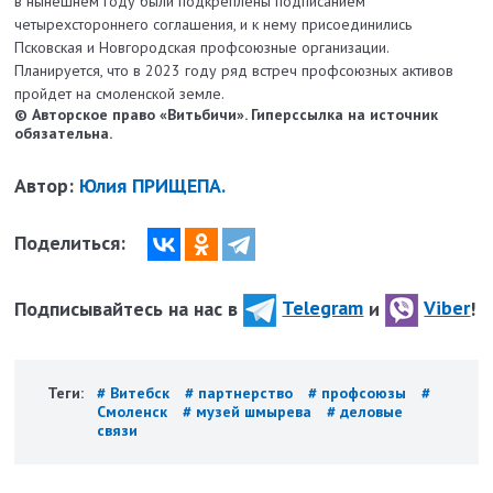
в нынешнем году были подкреплены подписанием
четырехстороннего соглашения, и к нему присоединились
Псковская и Новгородская профсоюзные организации.
Планируется, что в 2023 году ряд встреч профсоюзных активов
пройдет на смоленской земле.
© Авторское право «Витьбичи». Гиперссылка на источник
обязательна.
Автор:
Юлия ПРИЩЕПА.
Поделиться:
Подписывайтесь на нас в
Telegram
и
Viber
!
Теги:
# Витебск
# партнерство
# профсоюзы
#
Смоленск
# музей шмырева
# деловые
связи