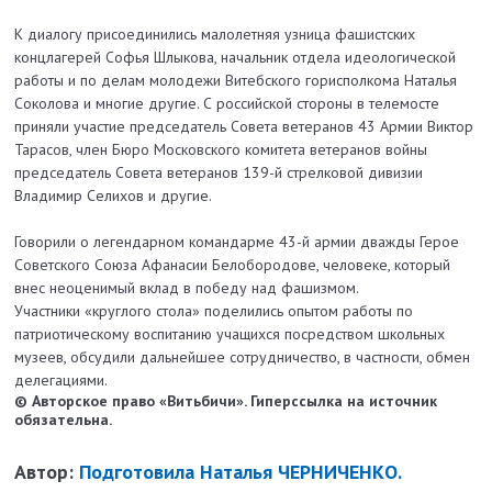
К диалогу присоединились малолетняя узница фашистских
концлагерей Софья Шлыкова, начальник отдела идеологической
работы и по делам молодежи Витебского горисполкома Наталья
Соколова и многие другие. С российской стороны в телемосте
приняли участие председатель Совета ветеранов 43 Армии Виктор
Тарасов, член Бюро Московского комитета ветеранов войны
председатель Совета ветеранов 139-й стрелковой дивизии
Владимир Селихов и другие.
Говорили о легендарном командарме 43-й армии дважды Герое
Советского Союза Афанасии Белобородове, человеке, который
внес неоценимый вклад в победу над фашизмом.
Участники «круглого стола» поделились опытом работы по
патриотическому воспитанию учащихся посредством школьных
музеев, обсудили дальнейшее сотрудничество, в частности, обмен
делегациями.
© Авторское право «Витьбичи». Гиперссылка на источник
обязательна.
Автор:
Подготовила Наталья ЧЕРНИЧЕНКО.