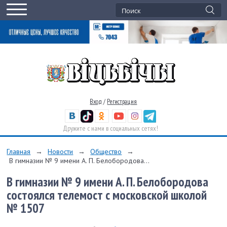
Вход
/
Регистрация
Дружите с нами в социальных сетях!
Главная
→
Новости
→
Общество
→
В гимназии № 9 имени А. П. Белобородова...
В гимназии № 9 имени А. П. Белобородова
состоялся телемост с московской школой
№ 1507