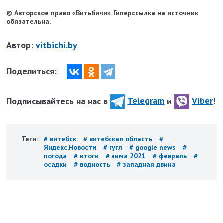
© Авторское право «Витьбичи». Гиперссылка на источник
обязательна.
Автор:
vitbichi.by
Поделиться:
Подписывайтесь на нас в
Telegram
и
Viber
!
Теги:
# витебск
# витебская область
#
Яндекс.Новости
# гугл
# google news
#
погода
# итоги
# зима 2021
# февраль
#
осадки
# водность
# западная двина