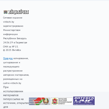
Сетевое издание
vitbichi.by
зарегистрировано
Министерством
информации
Республики Беларусь
24.06.19 в Госреестре
СМИ за № 15.
© 2025 Витебск
Порядок
копирования,
цитирования и
последующего
распространение
авторских материалов,
размещенных на
сайте vitbichi.by
При
использовании
материалов
гиперссылка на
источник, открытая
для