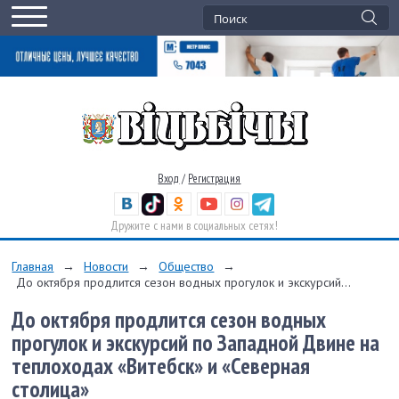
Вход
/
Регистрация
Дружите с нами в социальных сетях!
Главная
→
Новости
→
Общество
→
До октября продлится сезон водных прогулок и экскурсий...
До октября продлится сезон водных
прогулок и экскурсий по Западной Двине на
теплоходах «Витебск» и «Северная
столица»