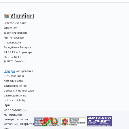
Сетевое издание
vitbichi.by
зарегистрировано
Министерством
информации
Республики Беларусь
24.06.19 в Госреестре
СМИ за № 15.
© 2025 Витебск
Порядок
копирования,
цитирования и
последующего
распространение
авторских материалов,
размещенных на
сайте vitbichi.by
При
использовании
материалов
гиперссылка на
источник, открытая
для