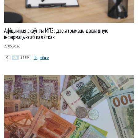
Афіцыйныя акаўнты МПЗ: дзе атрымаць дакладную
інфармацыю аб падатках
22.05.2026
0
1839
Подробнее