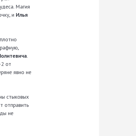
удеса. Магия
очку, и
Илья
 плотно
рафную,
Политевича
.
-2 от
ряне явно не
оны стыковых
ит отправить
нды не