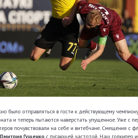
но было отправляться в гости к действующему чемпиону
ната и теперь пытаются наверстать упущенное. Уже с п
еров почувствовали на себе и витебчане. Смещения с фл
Дмитрия Гущенко
с пугающей частотой. Наш голкипер и