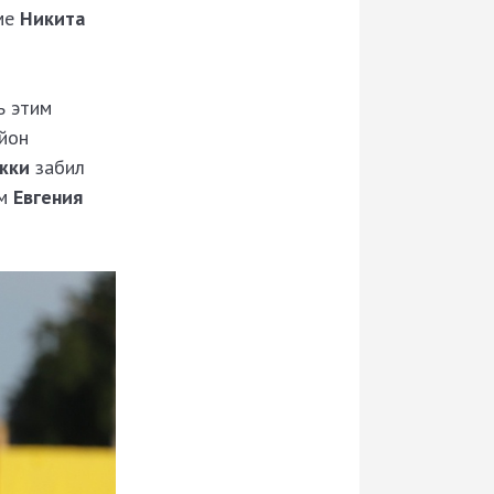
йме
Никита
ь этим
айон
жки
забил
ым
Евгения