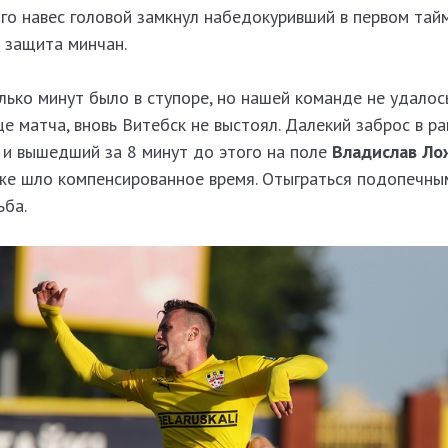
Его навес головой замкнул набедокуривший в первом та
а защита минчан.
ько минут было в ступоре, но нашей команде не удалос
це матча, вновь Витебск не выстоял. Далекий заброс в р
 и вышедший за 8 минут до этого на поле
Владислав Ло
же шло компенсированное время. Отыграться подопечн
ьба.