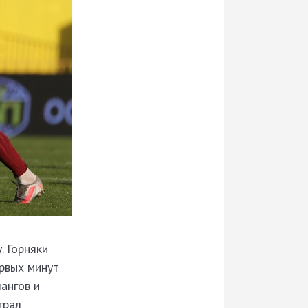
. Горняки
ервых минут
ангов и
грал