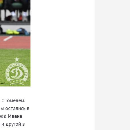
 с Гомелем.
ты остались в
еред
Ивана
и другой в