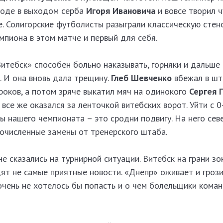
изоде в выходом серба
Игоря Ивановича
и вовсе творил ч
е. Солигорские футболисты разыграли классическую стен
мпиона в этом матче и первый для себя.
итебск» способен больно наказывать, горняки и дальше
. И она вновь дала трещину.
Глеб Шевченко
вбежал в шт
гроков, а потом зряче выкатил мяч на одинокого
Сергея 
все же оказался за ленточкой витебских ворот. Уйти с 0
 нашего чемпионата – это сродни подвигу. На него севе
гочисленные замены от тренерского штаба.
не сказались на турнирной ситуации. Витебск на грани з
ят не самые приятные новости. «Днепр» оживает и гроз
очень не хотелось бы попасть и о чем болельщики кома