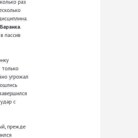
сколько раз
Несколько
дисциплина.
Баранка
.
в пассив
онку
 только
зно угрожал
рошлись
 завершился
 удар с
ый, прежде
вился