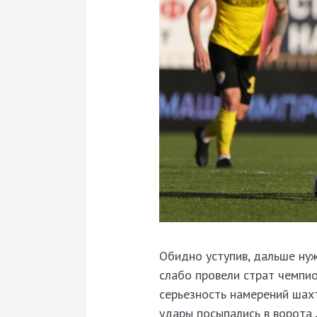
Обидно уступив, дальше нуж
слабо провели страт чемпио
серьезность намерений шахт
удары посыпались в ворота