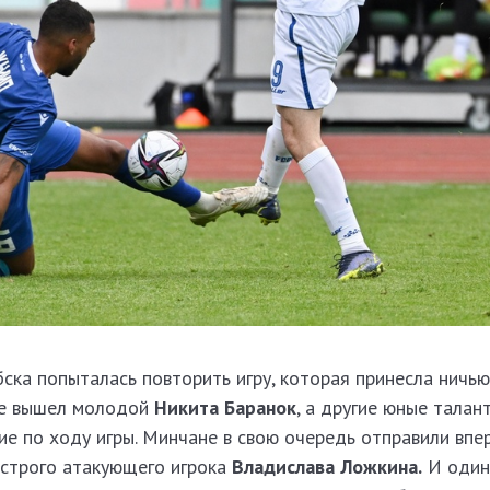
ска попыталась повторить игру, которая принесла ничью
ове вышел молодой
Никита Баранок
, а другие юные талан
ие по ходу игры. Минчане в свою очередь отправили вп
острого атакующего игрока
Владислава Ложкина.
И один 