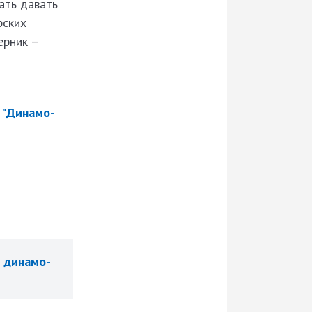
ать давать
рских
ерник –
 "Динамо-
 динамо-