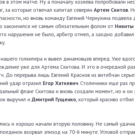
лов в этом матче. Ну а поначалу хозяева попробовали не
нг, за которые отвечал капитал северян
Артем Скитов
. 
пасности, но вновь команду Евгений Чернухина подвела 
ю закончился не самым обязательным фолом от
Никиты 
что нарушения не было, арбитр отмел, а заодно добавил 
ку.
 нашего голкипера и вывел динамовцев вперед. Уже вдог
еждение уже для Артема Скитова. И это в очередной раз
ч. До перерыва лишь Евгений Краснов из витебчан серье
ьний удар отразил
Егор Хаткевич
. Столичники еще раз п
дальный фланг Скитова и вновь создали момент, но и он
зок выручил и
Дмитрий Гущенко
, который красиво отбил
лись и хорошо начали вторую половину. Не самый удачн
 поединок взорвал эпизод на 70-й минуте. Угловой отпра