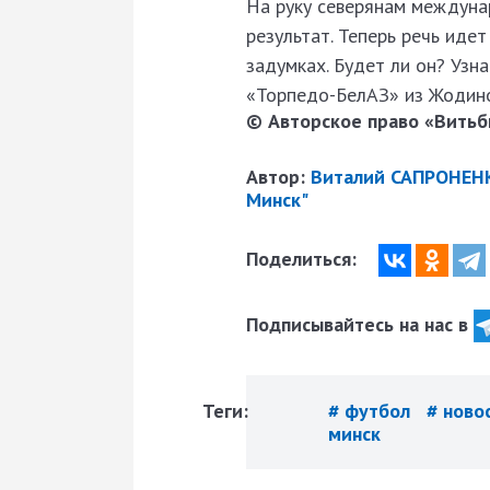
На руку северянам междунар
результат. Теперь речь идет
задумках. Будет ли он? Узн
«Торпедо-БелАЗ» из Жодин
© Авторское право «Витьби
Автор:
Виталий САПРОНЕНК
Минск"
Поделиться:
Подписывайтесь на нас в
Теги:
# футбол
# ново
минск