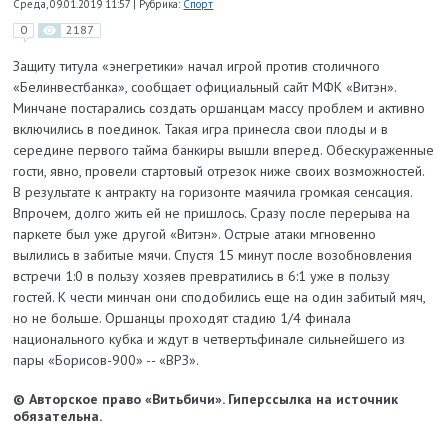
Среда, 09.01.2019 11:57
|
Рубрика:
Спорт
0
2187
Защиту титула «энегретики» начал игрой против столичного
«Белинвестбанка», сообщает официальный сайт МФК «Витэн».
Минчане постарались создать оршанцам массу проблем и активно
включились в поединок. Такая игра принесла свои плоды и в
середине первого тайма банкиры вышли вперед. Обескураженные
гости, явно, провели стартовый отрезок ниже своих возможностей.
В результате к антракту на горизонте маячила громкая сенсация.
Впрочем, долго жить ей не пришлось. Сразу после перерыва на
паркете был уже другой «Витэн». Острые атаки мгновенно
вылились в забитые мячи. Спустя 15 минут после возобновления
встречи 1:0 в пользу хозяев превратились в 6:1 уже в пользу
гостей. К чести минчан они сподобились еще на один забитый мяч,
но не больше. Оршанцы проходят стадию 1/4 финала
национального кубка и ждут в четвертьфинале сильнейшего из
пары «Борисов-900» -- «ВРЗ».
© Авторское право «Витьбичи». Гиперссылка на источник
обязательна.