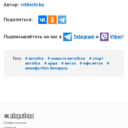
Автор:
vitbichi.by
Поделиться:
Подписывайтесь на нас в
Telegram
и
Viber
!
Теги:
# витебск
# новости витебска
# спорт
витебск
# орша
# витэн
# мфк витэн
#
минифутбол беларусь
Сетевое издание
vitbichi.by