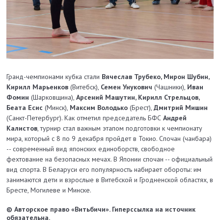
Гранд-чемпионами кубка стали
Вячеслав Трубеко, Мирон Шубин,
Кирилл Марьенков
(Витебск),
Семен Унукович
(Чашники),
Иван
Фомин
(Шарковщина),
Арсений Машутин, Кирилл Стрельцов,
Беата Есис
(Минск),
Максим Володько
(Брест),
Дмитрий Мишин
(Санкт-Петербург). Как отметил председатель БФС
Андрей
Калистов
, турнир стал важным этапом подготовки к чемпионату
мира, который с 8 по 9 декабря пройдет в Токио. Спочан (чанбара)
-- современный вид японских единоборств, свободное
фехтование на безопасных мечах. В Японии спочан -- официальный
вид спорта. В Беларуси его популярность набирает обороты: им
занимаются дети и взрослые в Витебской и Гродненской областях, в
Бресте, Могилеве и Минске.
© Авторское право «Витьбичи». Гиперссылка на источник
обязательна.