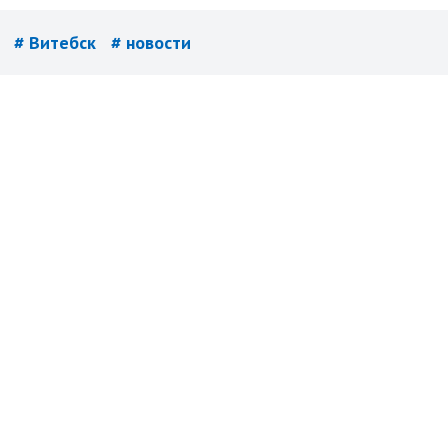
е
# Витебск
# новости