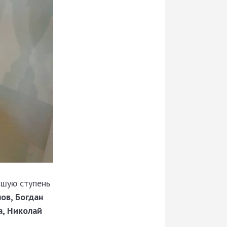
сшую ступень
ов, Богдан
а, Николай