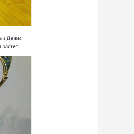
ии
Денис
 растет.