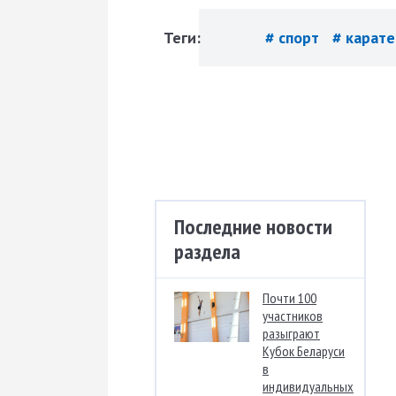
Теги:
# спорт
# карат
Последние новости
раздела
Почти 100
участников
разыграют
Кубок Беларуси
в
индивидуальных