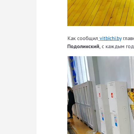
Как сообщил
vitbichi.by
глав
Подолинский
, с каждым го