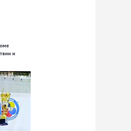
роме
твии и