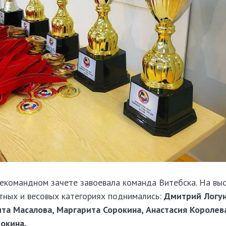
щекомандном зачете завоевала команда Витебска. На вы
тных и весовых категориях поднимались:
Дмитрий Логун
ита Масалова, Маргарита Сорокина, Анастасия Королев
окина.