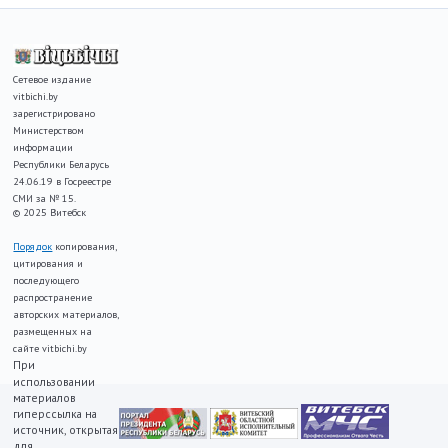
Сетевое издание
vitbichi.by
зарегистрировано
Министерством
информации
Республики Беларусь
24.06.19 в Госреестре
СМИ за № 15.
© 2025 Витебск
Порядок
копирования,
цитирования и
последующего
распространение
авторских материалов,
размещенных на
сайте vitbichi.by
При
использовании
материалов
гиперссылка на
источник, открытая
для