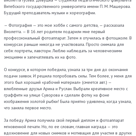
Виолетта Гусева. Девушка — студентка педагогического факультета
Витебского государственного университета имени П. М. Машерова.
Будущий преподаватель музыки и хореографии.
— Фотография — это мое хобби с самого детства, — рассказала
Виолетта. — В 16 лет родители подарили мне первый
профессиональный фотоаппарат. Затем я отучилась в фотошколе. В
конкурсах раньше никогда не участвовала. Просто снимала для
себя: портреты, лавстори. Люблю наблюдать за человеческими
эмоциями и запечатлевать их на фото.
О конкурсе, в котором победила, узнала за три дня до окончания
подачи заявок. И решила попробовать силы. Тем более, у меня для
этого был хороший «рабочий материал» (смеется авт.) —
влюбленные друзья Арина и Руслан. Выбрали креативное место с
граффити на улице Суворова и сделали фотку на фоне
изображения золотой рыбки! Была приятно удивлена, когда узнала,
что заняла первое место.
За победу Арина получила свой первый диплом и фотоаппарат
мгновенной печати. Но, по ее словам, главная награда — это
вдохновение для новых снимков и мотивация для участия в других