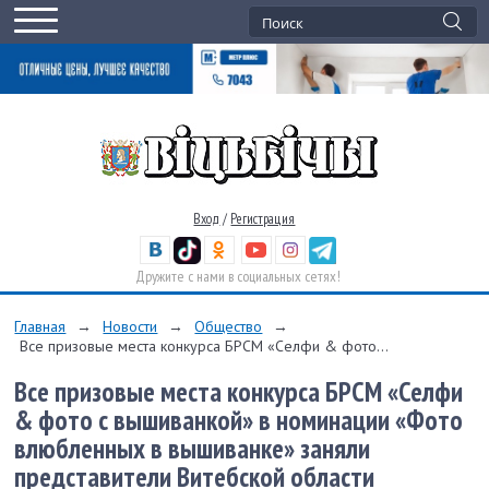
Вход
/
Регистрация
Дружите с нами в социальных сетях!
Главная
→
Новости
→
Общество
→
Все призовые места конкурса БРСМ «Селфи & фото...
Все призовые места конкурса БРСМ «Селфи
& фото с вышиванкой» в номинации «Фото
влюбленных в вышиванке» заняли
представители Витебской области