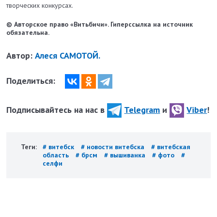
творческих конкурсах.
© Авторское право «Витьбичи». Гиперссылка на источник
обязательна.
Автор:
Алеся САМОТОЙ.
Поделиться:
Подписывайтесь на нас в
Telegram
и
Viber
!
Теги:
# витебск
# новости витебска
# витебская
область
# брсм
# вышиванка
# фото
#
селфи