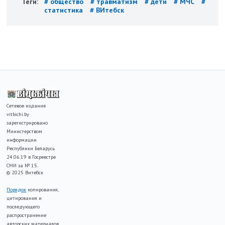
Теги:
# общество
# травматизм
# дети
# МЧС
#
статистика
# ВИтебск
Сетевое издание
vitbichi.by
зарегистрировано
Министерством
информации
Республики Беларусь
24.06.19 в Госреестре
СМИ за № 15.
© 2025 Витебск
Порядок
копирования,
цитирования и
последующего
распространение
авторских материалов,