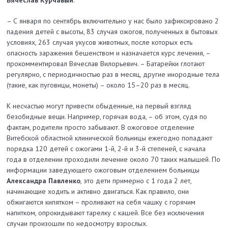
– С января по сентябрь включительно у нас было зафиксировано 2
падения детей с высоты, 83 случая ожогов, полученных в бытовых
условиях, 263 случая укусов животных, после которых есть
опасность заражения бешенством и назначается курс лечения, –
прокомментировал Вячеслав Вилорьевич. – Батарейки глотают
регулярно, с периодичностью раз в месяц, другие инородные тела
(такие, как пуговицы, монеты) – около 15–20 раз в месяц.
К несчастью могут привести обыденные, на первый взгляд
безобидные вещи. Например, горячая вода, – об этом, судя по
фактам, родители просто забывают. В ожоговое отделение
Витебской областной клинической больницы ежегодно попадают
порядка 120 детей с ожогами 1-й, 2-й и 3-й степеней, с начала
года в отделении проходили лечение около 70 таких малышей. По
информации заведующего ожоговым отделением больницы
Александра Павленко
, это дети примерно с 1 года 2 лет,
начинающие ходить и активно двигаться. Как правило, они
обжигаются кипятком – проливают на себя чашку с горячим
напитком, опрокидывают тарелку с кашей. Все без исключения
случаи произошли по недосмотру взрослых.