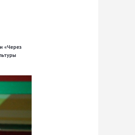
ни «Через
льтуры