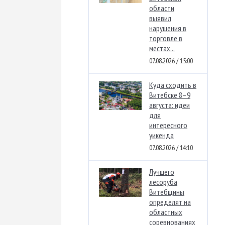
области
выявил
нарушения в
торговле в
местах...
07.08.2026 / 15:00
Куда сходить в
Витебске 8–9
августа: идеи
для
интересного
уикенда
07.08.2026 / 14:10
Лучшего
лесоруба
Витебщины
определят на
областных
соревнованиях