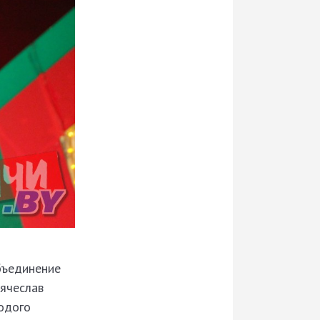
бъединение
Вячеслав
одого