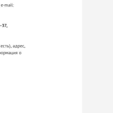
e-mail:
-37,
есть), адрес,
нформация о