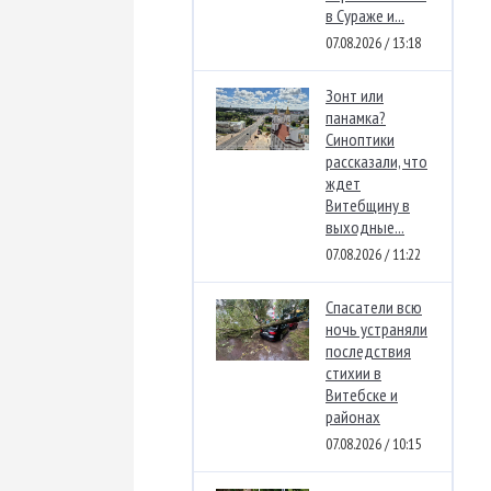
в Сураже и...
07.08.2026 / 13:18
Зонт или
панамка?
Синоптики
рассказали, что
ждет
Витебщину в
выходные...
07.08.2026 / 11:22
Спасатели всю
ночь устраняли
последствия
стихии в
Витебске и
районах
07.08.2026 / 10:15