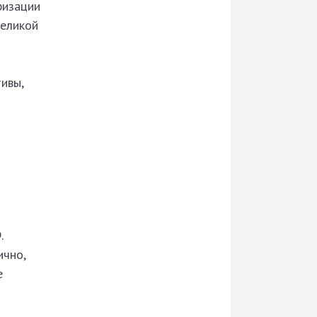
ризации
Великой
ивы,
.
ично,
е