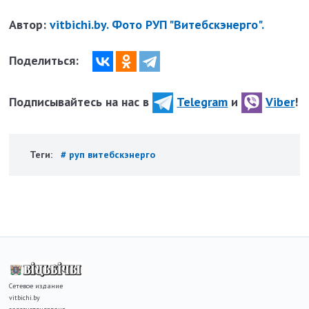
Автор:
vitbichi.by. Фото РУП "Витебскэнерго".
Поделиться:
Подписывайтесь на нас в
Telegram
и
Viber
!
Теги:
# руп витебскэнерго
Сетевое издание
vitbichi.by