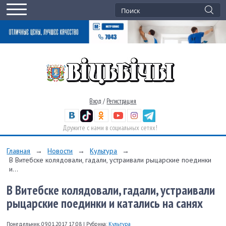
Вход
/
Регистрация
Дружите с нами в социальных сетях!
Главная
→
Новости
→
Культура
→
В Витебске колядовали, гадали, устраивали рыцарские поединки
и...
В Витебске колядовали, гадали, устраивали
рыцарские поединки и катались на санях
Понедельник, 09.01.2017 17:08
|
Рубрика:
Культура