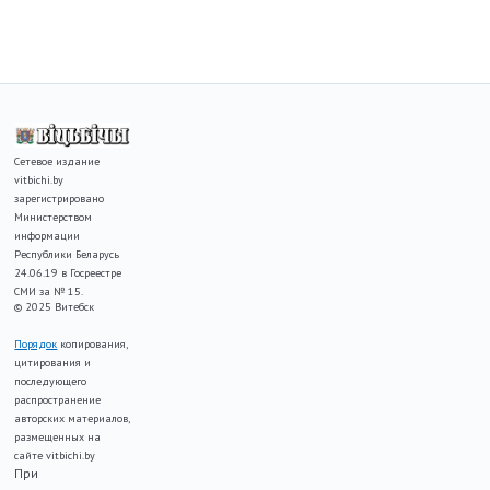
Сетевое издание
vitbichi.by
зарегистрировано
Министерством
информации
Республики Беларусь
24.06.19 в Госреестре
СМИ за № 15.
© 2025 Витебск
Порядок
копирования,
цитирования и
последующего
распространение
авторских материалов,
размещенных на
сайте vitbichi.by
При