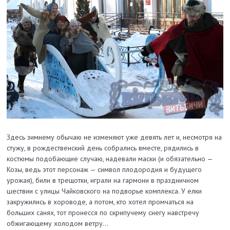
Здесь зимнему обычаю не изменяют уже девять лет и, несмотря на
стужу, в рождественский день собрались вмес­те, рядились в
костюмы подобающие случаю, надевали маски (и обязательно —
Козы, ведь этот персонаж — символ плодородия и будущего
урожая), били в трещотки, играли на гармони в праздничном
шествии с улицы Чайковского на подворье комплекса. У елки
закружились в хороводе, а потом, кто хотел промчаться на
больших санях, тот пронесся по скрипучему снегу навстречу
обжигающему холодом ветру…