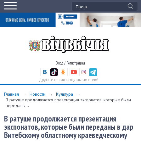
Вход
/
Регистрация
Дружите с нами в социальных сетях!
Главная
→
Новости
→
Культура
→
В ратуше продолжается презентация экспонатов, которые были
переданы...
В ратуше продолжается презентация
экспонатов, которые были переданы в дар
Витебскому областному краеведческому