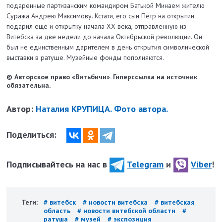
подаренные партизанским командиром Батькой Минаем жителю
Суража Андрею Максимову. Кстати, его сын Петр на открытии
подарил еще и открытку начала XX века, отправленную из
Витебска за две недели до начала Октябрьской революции. Он
был не единственным дарителем в день открытия символической
выставки в ратуше. Музейные фонды пополняются.
© Авторское право «Витьбичи». Гиперссылка на источник
обязательна.
Автор:
Наталия КРУПИЦА. Фото автора.
Поделиться:
Подписывайтесь на нас в
Telegram
и
Viber
!
Теги:
# витебск
# новости витебска
# витебская
область
# новости витебской области
#
ратуша
# музей
# экспозиция