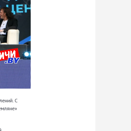
ений. С
емляне»
й