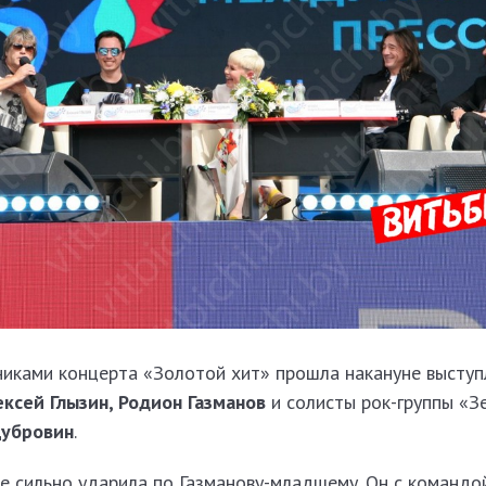
никами концерта «Золотой хит» прошла накануне выступл
ексей Глызин, Родион Газманов
и солисты рок-группы «З
Дубровин
.
е сильно ударила по Газманову-младшему. Он с командо