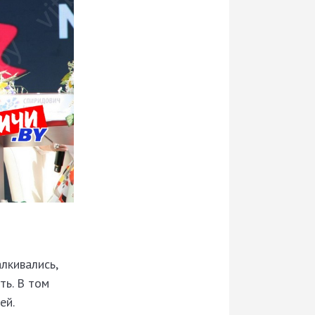
алкивались,
ть. В том
ей.