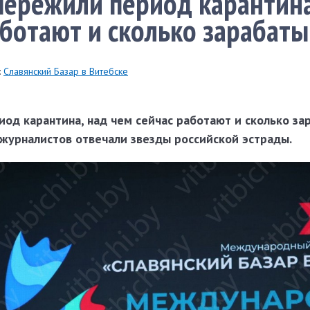
пережили период карантина
аботают и сколько зарабат
:
Славянский Базар в Витебске
иод карантина, над чем сейчас работают и сколько з
 журналистов отвечали звезды российской эстрады.