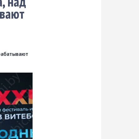
, над
ывают
арабатывают