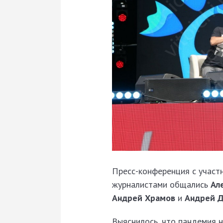
Пресс-конференция с участ
журналистами общались
Ал
Андрей Храмов
и
Андрей 
Выяснилось, что пандемия н