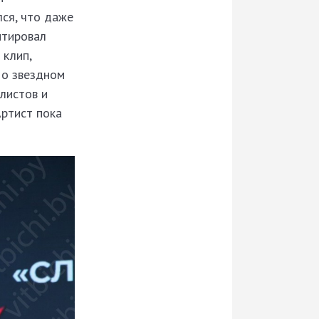
лся, что даже
итировал
 клип,
 о звездном
листов и
Артист пока