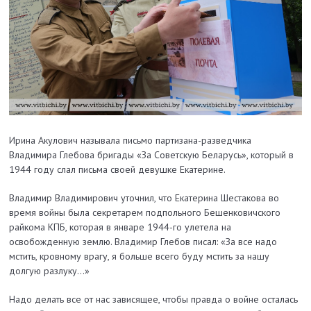
Ирина Акулович называла письмо партизана-разведчика
Владимира Глебова бригады «За Советскую Беларусь», который в
1944 году слал письма своей девушке Екатерине.
Владимир Владимирович уточнил, что Екатерина Шестакова во
время войны была секретарем подпольного Бешенковичского
райкома КПБ, которая в январе 1944-го улетела на
освобожденную землю. Владимир Глебов писал: «За все надо
мстить, кровному врагу, я больше всего буду мстить за нашу
долгую разлуку…»
Надо делать все от нас зависящее, чтобы правда о войне осталась