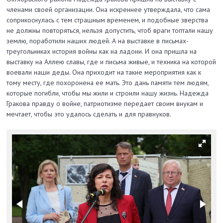
членами своей организации. Она искреннее утверждала, что сама
соприкоснулась с тем страшным временем, и подобные зверства
не должны повторяться, нельзя допустить, чтоб враги топтали нашу
землю, поработили наших людей. А на выставке в письмах-
треугольниках история войны как на ладони. И она пришла на
выставку на Аллею славы, где и письма живые, и техника на которой
воевали наши деды. Она приходит на такие мероприятия как к
тому месту, где похоронена ее мать. Это дань памяти тем людям,
которые погибли, чтобы мы жили и строили нашу жизнь. Надежда
Гракова правду о войне, патриотизме передает своим внукам и
мечтает, чтобы это удалось сделать и для правнуков.