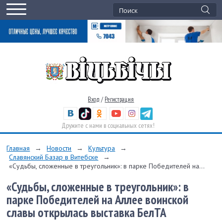
Вход
/
Регистрация
Дружите с нами в социальных сетях!
Главная
→
Новости
→
Культура
→
Славянский Базар в Витебске
→
«Судьбы, сложенные в треугольник»: в парке Победителей на...
«Судьбы, сложенные в треугольник»: в
парке Победителей на Аллее воинской
славы открылась выставка БелТА