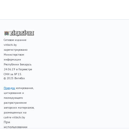
Сетевое издание
vitbichi.by
зарегистрировано
Министерством
информации
Республики Беларусь
24.06.19 в Госреестре
СМИ за № 15.
© 2025 Витебск
Порядок
копирования,
цитирования и
последующего
распространение
авторских материалов,
размещенных на
сайте vitbichi.by
При
использовании