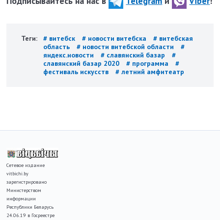
Подписывайтесь на нас в
Telegram
и
Viber
!
Теги:
# витебск
# новости витебска
# витебская
область
# новости витебской области
#
яндекс.новости
# славянский базар
#
славянский базар 2020
# программа
#
фестиваль искусств
# летний амфитеатр
Сетевое издание
vitbichi.by
зарегистрировано
Министерством
информации
Республики Беларусь
24.06.19 в Госреестре