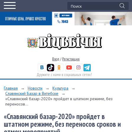
Вход
/
Регистрация
Дружите с нами в социальных сетях!
Главная
→
Новости
→
Культура
→
Славянский Базар в Витебске
→
«Славянский базар-2020» пройдет в штатном режиме, без
переносов...
«Славянский базар-2020» пройдет в
штатном режиме, без переносов сроков и
отмен мероприятий