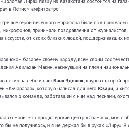
 «Золотая Лира» певцу из Казахстана состоится на гала
ара» в Летнем амфитеатре.
тре все герои песенного марафона были под прицелом 
, микрофонов, принимали поздравления от журналистов,
а искусств, от своих близких людей, поддерживавших их
авянском базаре» своему народу, всем своим соотечест
ждения Адильхан Макин, накинувший на плечи национальн
ью носил на себе и наш
Ваня Здонюк
, лауреат второй пр
ней «Кучаравая», которую написал для него
Юзари
, и хит
зывался о команде, работавшей с ним над песнями, охот
ла со мной. Это продюсерский центр «Спамаш», моя лю
о бы не получилось, и я не держал бы в руках «Лиру». Я 