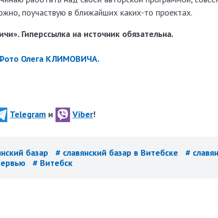
ожно, поучаствую в ближайших каких-то проектах.
чи». Гиперссылка на источник обязательна.
 Фото Олега КЛИМОВИЧА.
Telegram
и
Viber
!
янский базар
# славянский базар в Витебске
# славя
тервью
# Витебск