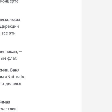
-концерте
нескольких
 Дирекции
 все эти
венникам, —
ым флаг.
емии. Ваня
ом «Natural».
но делился
бимая
счастлив!