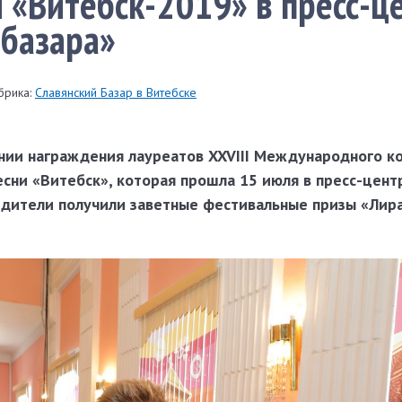
 «Витебск-2019» в пресс-ц
 базара»
брика:
Славянский Базар в Витебске
ии награждения лауреатов XXVIII Международного к
сни «Витебск», которая прошла 15 июля в пресс-цент
бедители получили заветные фестивальные призы «Лир