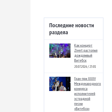
Последние новости
раздела
Как концерт
Zivert растопил
дождливый
Витебск
20.07.2026 / 23:01
Гран-при XXXV
Международного
конкурса
исполнителей
эстрадной
песни
«Витебск»