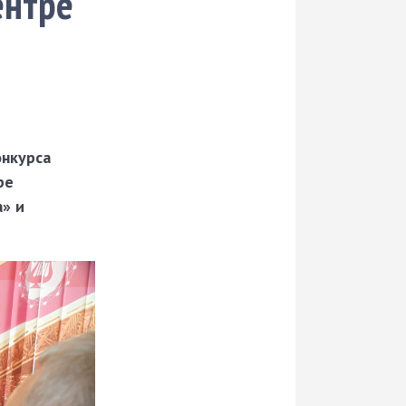
ентре
онкурса
ре
а» и