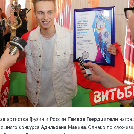
я артистка Грузии и России
Тамара Гвердцители
наград
нешнего конкурса
Адильхана Макина
. Однако по сложив