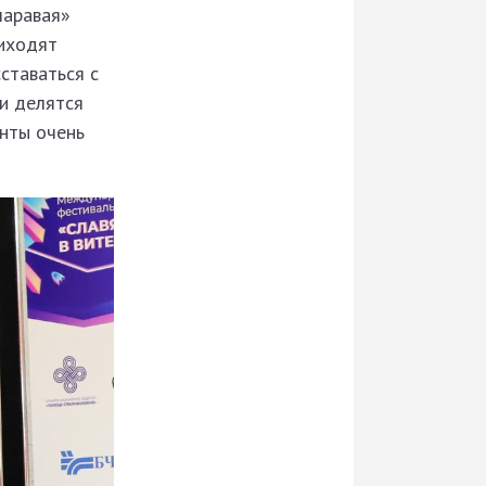
чаравая»
риходят
ставаться с
 и делятся
анты очень