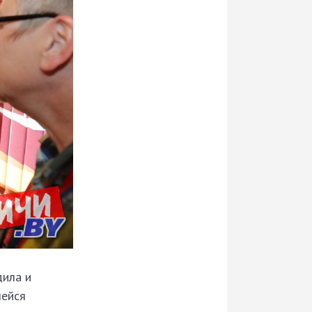
ила и
шейся