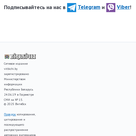
Подписывайтесь на нас в
Telegram
и
Viber
!
Сетевое издание
vitbichi.by
зарегистрировано
Министерством
информации
Республики Беларусь
24.06.19 в Госреестре
СМИ за № 15.
© 2025 Витебск
Порядок
копирования,
цитирования и
последующего
распространение
авторских материалов,