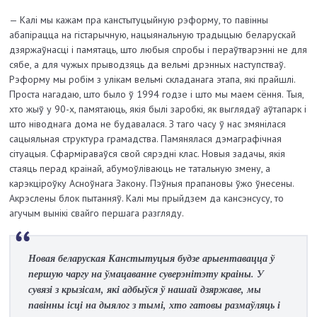
— Калі мы кажам пра канстытуцыйную рэформу, то павінны
абапірацца на гістарычную, нацыянальную традыцыю беларускай
дзяржаўнасці і памятаць, што любыя спробы і пераўтварэнні не для
сябе, а для чужых прыводзяць да вельмі дрэнных наступстваў.
Рэформу мы робім з улікам вельмі складанага этапа, які прайшлі.
Проста нагадаю, што было ў 1994 годзе і што мы маем сёння. Тыя,
хто жыў у 90-х, памятаюць, якія былі заробкі, як выглядаў аўтапарк і
што ніводнага дома не будавалася. З таго часу ў нас змянілася
сацыяльная структура грамадства. Памянялася дэма­графічная
сітуацыя. Сфарміраваўся свой сярэдні клас. Новыя задачы, якія
стаяць перад краінай, абумоўліваюць не татальную змену, а
карэкціроўку Асноўнага Закону. Пэўныя прапановы ўжо ўнесены.
Акрэ­с­лены блок пытанняў. Калі мы прыйдзем да кансэнсусу, то
агучым вынікі свайго першага разгляду.
Новая беларуская Канстытуцыя будзе арыентавацца ў
першую чаргу на ўмацаванне суверэнітэту краіны. У
сувязі з крызісам, які адбыўся ў нашай дзяржаве, мы
павінны ісці на дыялог з тымі, хто гатовы размаўляць і