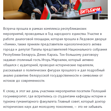
Встреча прошла в рамках комплекса республиканских
мероприятий, проводимых в Год народного единства. Участие в
работе диалоговой площадки, которая прошла в Ледовом дворце
«Химик», также приняли представители идеологического актива
города и депутат Палаты представителей Национального собрания
Республики Беларусь Денис Карась. Тон большому разговору
задавал столичный гость Игорь Марзалюк, который активно
общался с аудиторией, проводил исторические параллели,
рассказывал о политических фигурах прошлого и дал подробный
анализ развитию белорусской государственности и символики от
истоков до современности.
К слову, в этот же день участники мероприятия посетили Полоцкий
госуниверситет, где встретились со студентами кафедры истории и
туризма гуманитарного факультета. Главный совет, который доктор
исторических наук дал молодому поколению, — это не забывать