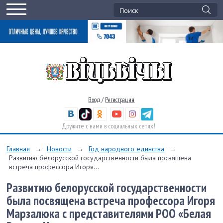
Вход
/
Регистрация
Дружите с нами в социальных сетях!
Главная
→
Новости
→
Год народного единства
→
Развитию белорусской государственности была посвящена
встреча профессора Игоря...
Развитию белорусской государственности
была посвящена встреча профессора Игоря
Марзалюка с представителями РОО «Белая