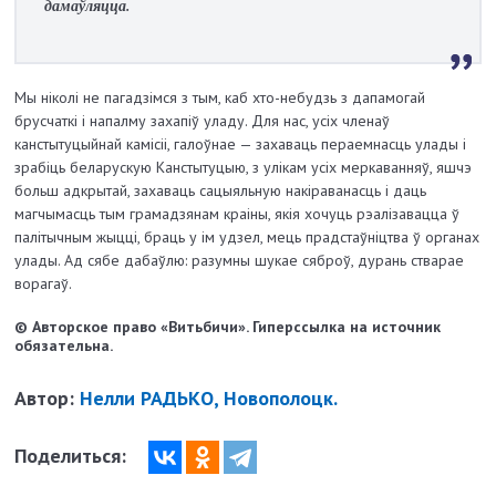
дамаўляцца.
Мы ніколі не пагадзімся з тым, каб хто-небудзь з дапамогай
брусчаткі і напалму захапіў уладу. Для нас, усіх членаў
канстытуцыйнай камісіі, галоўнае — захаваць пераемнасць улады і
зрабіць беларускую Канс­тытуцыю, з улікам усіх меркаванняў, яшчэ
больш адкрытай, захаваць сацыяльную накіраванасць і даць
магчымасць тым грамадзянам краіны, якія хочуць рэалізавацца ў
палітычным жыцці, браць у ім удзел, мець прадстаўніцтва ў органах
улады. Ад сябе дабаўлю: разумны шукае сяброў, дурань стварае
ворагаў.
© Авторское право «Витьбичи». Гиперссылка на источник
обязательна.
Автор:
Нелли РАДЬКО, Новополоцк.
Поделиться: